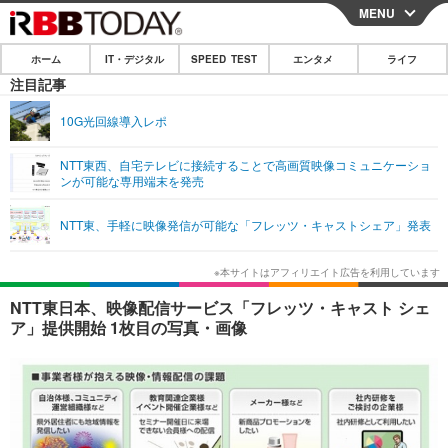
MENU
CLOSE
ホーム
IT・デジタル
SPEED TEST
エンタメ
ライフ
ホーム
注目記事
IT・デジタル
10G光回線導入レポ
IT・デジタルTOP
スマートフォン
SPEED TEST
NTT東西、自宅テレビに接続することで高画質映像コミュニケーショ
ンが可能な専用端末を発売
ネタ
ガジェット・ツール
エンタメ
NTT東、手軽に映像発信が可能な「フレッツ・キャストシェア」発表
ショッピング
その他
エンタメTOP
映画・ドラマ
ライフ
韓流・K-POP
韓国・芸能
ライフTOP
グルメ
リリース一覧
NTT東日本、映像配信サービス「フレッツ・キャスト シェ
音楽
スポーツ
ペット
ショッピング
ア」提供開始 1枚目の写真・画像
プッシュ通知の停止方法
グラビア
ブログ
その他
ショッピング
その他