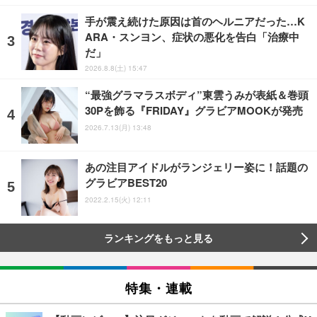
手が震え続けた原因は首のヘルニアだった…K
ARA・スンヨン、症状の悪化を告白「治療中
だ」
2026.8.8(土) 15:47
“最強グラマラスボディ”東雲うみが表紙＆巻頭
30Pを飾る『FRIDAY』グラビアMOOKが発売
2026.7.13(月) 13:48
あの注目アイドルがランジェリー姿に！話題の
グラビアBEST20
2022.2.15(火) 12:11
ランキングをもっと見る
特集・連載