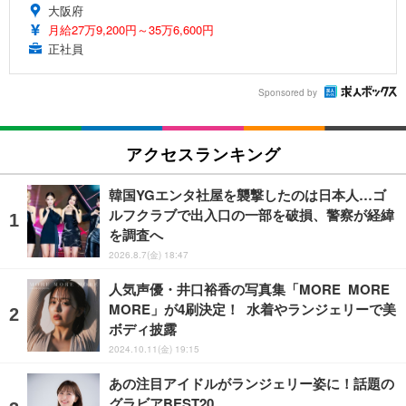
大阪府
月給27万9,200円～35万6,600円
正社員
Sponsored by
アクセスランキング
韓国YGエンタ社屋を襲撃したのは日本人…ゴ
ルフクラブで出入口の一部を破損、警察が経緯
を調査へ
2026.8.7(金) 18:47
人気声優・井口裕香の写真集「MORE MORE
MORE」が4刷決定！ 水着やランジェリーで美
ボディ披露
2024.10.11(金) 19:15
あの注目アイドルがランジェリー姿に！話題の
グラビアBEST20