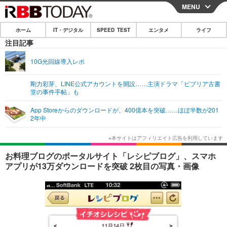
MENU
CLOSE
ホーム
IT・デジタル
SPEED TEST
エンタメ
ライフ
ホーム
注目記事
IT・デジタル
10G光回線導入レポ
IT・デジタルTOP
スマートフォン
SPEED TEST
剛力彩芽、LINE公式アカウントを開設……主演ドラマ「ビブリア古書
堂の事件手帖」も
ネタ
ガジェット・ツール
エンタメ
App Storeからのダウンロードが、400億本を突破……ほぼ半数が201
ショッピング
その他
2年中
エンタメTOP
映画・ドラマ
ライフ
韓流・K-POP
韓国・芸能
ライフTOP
グルメ
リリース一覧
お料理ブログのポータルサイト「レシピブログ」、スマホ
音楽
スポーツ
ペット
ショッピング
アプリが13万ダウンロードを突破 2枚目の写真・画像
プッシュ通知の停止方法
グラビア
ブログ
その他
ショッピング
その他