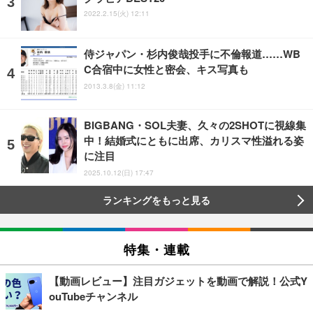
2022.2.15(火) 12:11
侍ジャパン・杉内俊哉投手に不倫報道……WB
C合宿中に女性と密会、キス写真も
2013.3.8(金) 11:12
BIGBANG・SOL夫妻、久々の2SHOTに視線集
中！結婚式にともに出席、カリスマ性溢れる姿
に注目
2025.10.12(日) 17:47
ランキングをもっと見る
特集・連載
【動画レビュー】注目ガジェットを動画で解説！公式Y
ouTubeチャンネル