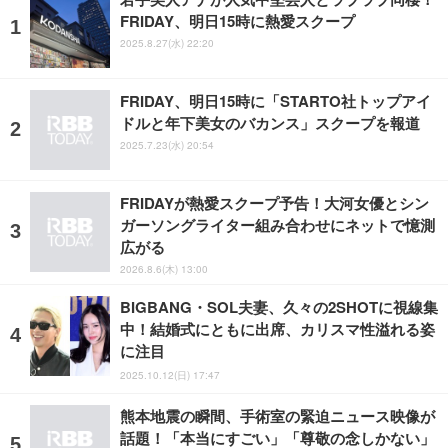
FRIDAY、明日15時に熱愛スクープ
2025.8.27(水) 22:20
FRIDAY、明日15時に「STARTO社トップアイ
ドルと年下美女のバカンス」スクープを報道
2025.7.23(水) 20:54
FRIDAYが熱愛スクープ予告！大河女優とシン
ガーソングライター組み合わせにネットで憶測
広がる
2026.8.6(木) 13:00
BIGBANG・SOL夫妻、久々の2SHOTに視線集
中！結婚式にともに出席、カリスマ性溢れる姿
に注目
2025.10.12(日) 17:47
熊本地震の瞬間、手術室の緊迫ニュース映像が
話題！「本当にすごい」「尊敬の念しかない」