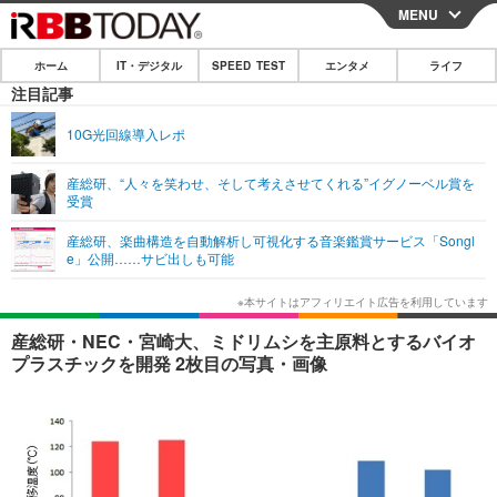
MENU
CLOSE
ホーム
IT・デジタル
SPEED TEST
エンタメ
ライフ
ホーム
注目記事
IT・デジタル
10G光回線導入レポ
IT・デジタルTOP
スマートフォン
SPEED TEST
産総研、“人々を笑わせ、そして考えさせてくれる”イグノーベル賞を
受賞
ネタ
ガジェット・ツール
エンタメ
産総研、楽曲構造を自動解析し可視化する音楽鑑賞サービス「Songl
ショッピング
その他
e」公開……サビ出しも可能
エンタメTOP
映画・ドラマ
ライフ
韓流・K-POP
韓国・芸能
ライフTOP
グルメ
リリース一覧
産総研・NEC・宮崎大、ミドリムシを主原料とするバイオ
音楽
スポーツ
ペット
ショッピング
プラスチックを開発 2枚目の写真・画像
プッシュ通知の停止方法
グラビア
ブログ
その他
ショッピング
その他