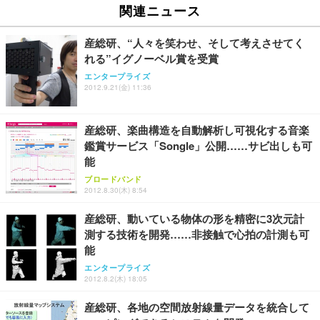
関連ニュース
産総研、“人々を笑わせ、そして考えさせてく
れる”イグノーベル賞を受賞
エンタープライズ
2012.9.21(金) 11:36
産総研、楽曲構造を自動解析し可視化する音楽
鑑賞サービス「Songle」公開……サビ出しも可
能
ブロードバンド
2012.8.30(木) 8:54
産総研、動いている物体の形を精密に3次元計
測する技術を開発……非接触で心拍の計測も可
能
エンタープライズ
2012.8.2(木) 18:05
産総研、各地の空間放射線量データを統合して