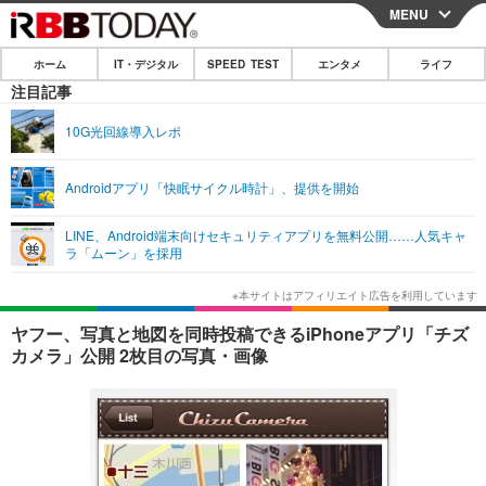
MENU
CLOSE
ホーム
IT・デジタル
SPEED TEST
エンタメ
ライフ
ホーム
注目記事
IT・デジタル
10G光回線導入レポ
IT・デジタルTOP
スマートフォン
SPEED TEST
Androidアプリ「快眠サイクル時計」、提供を開始
ネタ
ガジェット・ツール
エンタメ
LINE、Android端末向けセキュリティアプリを無料公開……人気キャ
ショッピング
その他
ラ「ムーン」を採用
エンタメTOP
映画・ドラマ
ライフ
韓流・K-POP
韓国・芸能
ライフTOP
グルメ
リリース一覧
ヤフー、写真と地図を同時投稿できるiPhoneアプリ「チズ
音楽
スポーツ
ペット
ショッピング
カメラ」公開 2枚目の写真・画像
プッシュ通知の停止方法
グラビア
ブログ
その他
ショッピング
その他