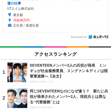
遣の仕事
UTエイム株式会社
東京都
月給26万円
正社員 / 派遣社員
Sponsored by
アクセスランキング
SEVENTEENメンバー3人の兵役が発表 ミン
ギュが社会服務要員、スングァン＆ディノは陸
軍軍楽隊へ【全文】
2026.8.10(月) 11:17
同じSEVENTEENなのになぜ違う？ 新たに兵
役が発表されたメンバー2人、現役兵とは異な
る“代替服務”とは
2026.7.27(月) 12:47