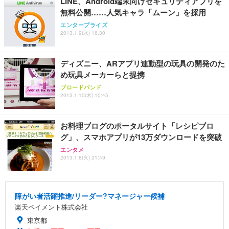
LINE、Android端末向けセキュリティアプリを
無料公開……人気キャラ「ムーン」を採用
エンタープライズ
2013.1.9(水) 16:30
ディズニー、ARアプリ連動型の玩具の開発のた
め玩具メーカーらと提携
ブロードバンド
2013.1.10(木) 10:45
お料理ブログのポータルサイト「レシピブロ
グ」、スマホアプリが13万ダウンロードを突破
エンタメ
2013.1.8(火) 21:49
障がい者活躍推進/リーダー?マネージャー候補
楽天ペイメント株式会社
東京都