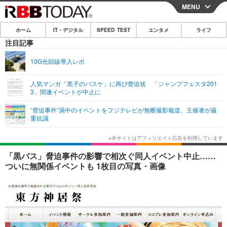
MENU
CLOSE
ホーム
IT・デジタル
SPEED TEST
エンタメ
ライフ
ホーム
注目記事
IT・デジタル
10G光回線導入レポ
IT・デジタルTOP
スマートフォン
SPEED TEST
人気マンガ「黒子のバスケ」に再び脅迫状 「ジャンプフェスタ201
3」関連イベントが中止に
ネタ
ガジェット・ツール
エンタメ
“脅迫事件”渦中のイベントをフジテレビが無断撮影報道、主催者が厳
ショッピング
その他
重抗議
エンタメTOP
映画・ドラマ
ライフ
韓流・K-POP
韓国・芸能
ライフTOP
グルメ
リリース一覧
「黒バス」脅迫事件の影響で相次ぐ同人イベント中止……
音楽
スポーツ
ペット
ショッピング
ついに無関係イベントも 1枚目の写真・画像
プッシュ通知の停止方法
グラビア
ブログ
その他
ショッピング
その他