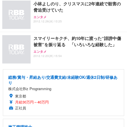
小林よしのり、クリスマスに2年連続で殺害の
脅迫受けていた
エンタメ
2012.12.26(水) 13:25
スマイリーキクチ、約10年に渡った“誹謗中傷
被害”を振り返る 「いろいろな経験した」
エンタメ
2012.12.20(木) 15:54
総務/賞与・昇給あり/交通費支給/未経験OK/週休2日制/研修あ
り
株式会社Biz Programming
東京都
月給30万円～40万円
正社員
施工管理技士