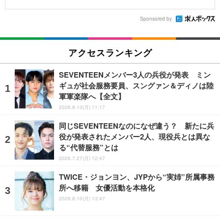
Sponsored by
アクセスランキング
SEVENTEENメンバー3人の兵役が発表 ミン
ギュが社会服務要員、スングァン＆ディノは陸
軍軍楽隊へ【全文】
2026.8.10(月) 11:17
同じSEVENTEENなのになぜ違う？ 新たに兵
役が発表されたメンバー2人、現役兵とは異な
る“代替服務”とは
2026.7.27(月) 12:47
TWICE・ジョンヨン、JYPから“実姉”所属事務
所へ移籍 女優活動を本格化
2026.8.10(月) 13:47