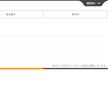
MENU
CLOSE
エンタメ
ライフ
スマートフォン
ガジェット・ツール
その他
映画・ドラマ
韓国・芸能
グルメ
スポーツ
ショッピング
ブログ
その他