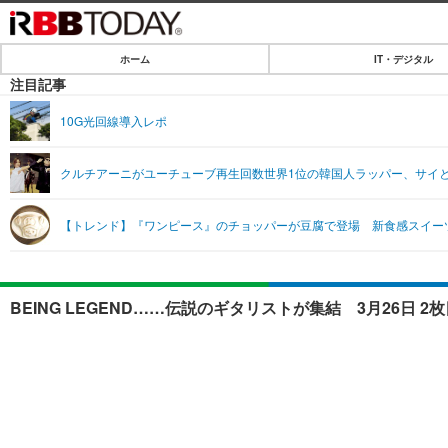
ホーム
IT・デジタル
ホーム
注目記事
IT・デジタル
10G光回線導入レポ
IT・デジタルTOP
SPEED TEST
クルチアーニがユーチューブ再生回数世界1位の韓国人ラッパー、サイ
ネタ
エンタメ
【トレンド】『ワンピース』のチョッパーが豆腐で登場 新食感スイー
ショッピング
エンタメTOP
ライフ
韓流・K-POP
ライフTOP
リリース一覧
BEING LEGEND……伝説のギタリストが集結 3月26日 
音楽
ペット
プッシュ通知の停止方法
グラビア
その他
ショッピング