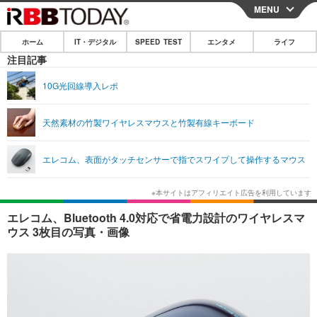
MENU
CLOSE
ホーム
IT・デジタル
SPEED TEST
エンタメ
ライフ
ホーム
注目記事
IT・デジタル
10G光回線導入レポ
IT・デジタルTOP
スマートフォン
SPEED TEST
天然素材の竹製ワイヤレスマウスと竹製有線キーボード
ネタ
ガジェット・ツール
エンタメ
エレコム、表面がタッチセンサーで指でスワイプして操作するマウス
ショッピング
その他
エンタメTOP
映画・ドラマ
ライフ
韓流・K-POP
韓国・芸能
ライフTOP
グルメ
リリース一覧
エレコム、Bluetooth 4.0対応で省電力設計のワイヤレスマ
音楽
スポーツ
ペット
ショッピング
ウス 3枚目の写真・画像
プッシュ通知の停止方法
グラビア
ブログ
その他
ショッピング
その他