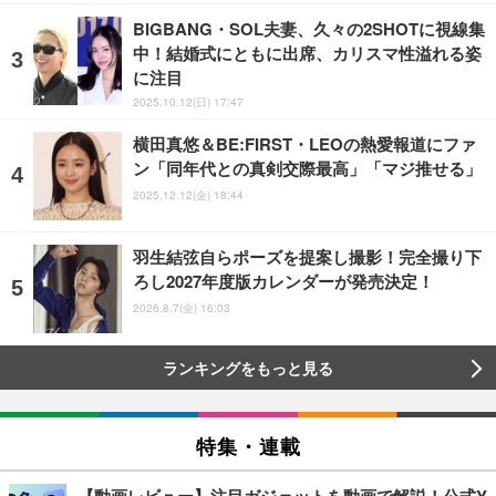
BIGBANG・SOL夫妻、久々の2SHOTに視線集
中！結婚式にともに出席、カリスマ性溢れる姿
に注目
2025.10.12(日) 17:47
横田真悠＆BE:FIRST・LEOの熱愛報道にファ
ン「同年代との真剣交際最高」「マジ推せる」
2025.12.12(金) 18:44
羽生結弦自らポーズを提案し撮影！完全撮り下
ろし2027年度版カレンダーが発売決定！
2026.8.7(金) 16:03
ランキングをもっと見る
特集・連載