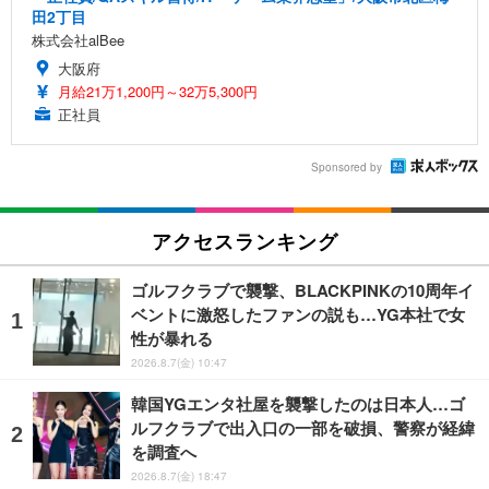
田2丁目
株式会社alBee
大阪府
月給21万1,200円～32万5,300円
正社員
Sponsored by
アクセスランキング
ゴルフクラブで襲撃、BLACKPINKの10周年イ
ベントに激怒したファンの説も…YG本社で女
性が暴れる
2026.8.7(金) 10:47
韓国YGエンタ社屋を襲撃したのは日本人…ゴ
ルフクラブで出入口の一部を破損、警察が経緯
を調査へ
2026.8.7(金) 18:47