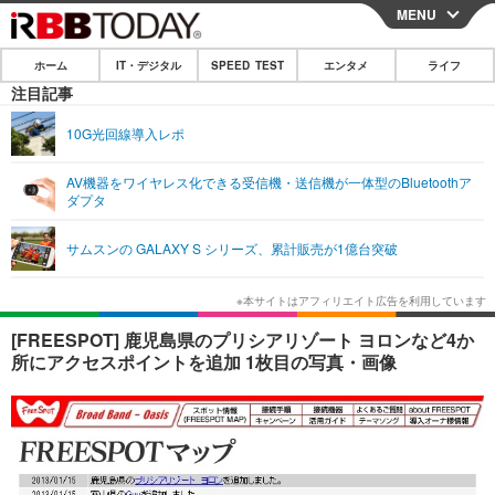
MENU
CLOSE
ホーム
IT・デジタル
SPEED TEST
エンタメ
ライフ
ホーム
注目記事
IT・デジタル
10G光回線導入レポ
IT・デジタルTOP
スマートフォン
SPEED TEST
AV機器をワイヤレス化できる受信機・送信機が一体型のBluetoothア
ダプタ
ネタ
ガジェット・ツール
エンタメ
サムスンの GALAXY S シリーズ、累計販売が1億台突破
ショッピング
その他
エンタメTOP
映画・ドラマ
ライフ
韓流・K-POP
韓国・芸能
ライフTOP
グルメ
リリース一覧
[FREESPOT] 鹿児島県のプリシアリゾート ヨロンなど4か
音楽
スポーツ
ペット
ショッピング
所にアクセスポイントを追加 1枚目の写真・画像
プッシュ通知の停止方法
グラビア
ブログ
その他
ショッピング
その他