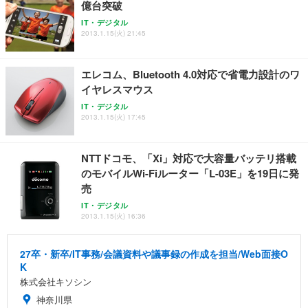
億台突破
IT・デジタル
2013.1.15(火) 21:45
エレコム、Bluetooth 4.0対応で省電力設計のワ
イヤレスマウス
IT・デジタル
2013.1.15(火) 17:45
NTTドコモ、「Xi」対応で大容量バッテリ搭載
のモバイルWi-Fiルーター「L-03E」を19日に発
売
IT・デジタル
2013.1.15(火) 16:36
27卒・新卒/IT事務/会議資料や議事録の作成を担当/Web面接O
K
株式会社キソシン
神奈川県