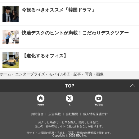
今観るべきオススメ「韓国ドラマ」
快適デスクのヒントが満載！こだわりデスクツアー
【進化するオフィス】
写真・画像
ホーム
›
エンタープライズ
›
モバイルBIZ
›
記事
›
TOP
Home
X
YouTube
お問合せ
広告掲載
会社概要
個人情報保護方針
紹介した商品/サービスを購入、契約した場合に、
売上の一部が弊社サイトに還元されることがあります。
当サイトに掲載の記事・見出し・写真・画像の無断転載を禁じます。
Copyright © 2026 IID, Inc.