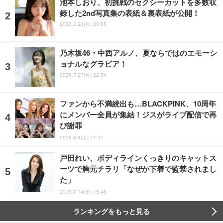
池本しおり、初挑戦のセクシーカットを多数収
録した2nd写真集の表紙＆裏表紙が公開！
2026.3.23(月) 20:05
乃木坂46・中西アルノ、夏ならではのエモーシ
ョナルなグラビア！
2026.7.27(月) 22:54
ファンから不満続出も…BLACKPINK、10周年
にメンバー全員が集結！ジスがライブ配信で再
び謝罪
2026.8.8(土) 17:47
戸田れい、ボディラインくっきりのキャットス
ーツで胸元チラリ「なぜか下着で監禁されまし
た」
2018.7.14(土) 15:48
ランキングをもっと見る