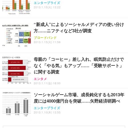
エンタープライズ
2013.1.15(火) 13:22
“新成人”によるソーシャルメディアの使い分け
方……ニフティなど3社が調査
ブロードバンド
2013.1.15(火) 11:56
母親の「コーヒー」差し入れ、眠気防止だけで
なく「やる気」もアップ……「受験サポート」
に関する調査
エンタメ
2013.1.11(金) 18:00
ソーシャルゲーム市場、成長鈍化するも2013年
度には4000億円台を突破……矢野経済研調べ
エンタープライズ
2013.1.10(木) 13:55