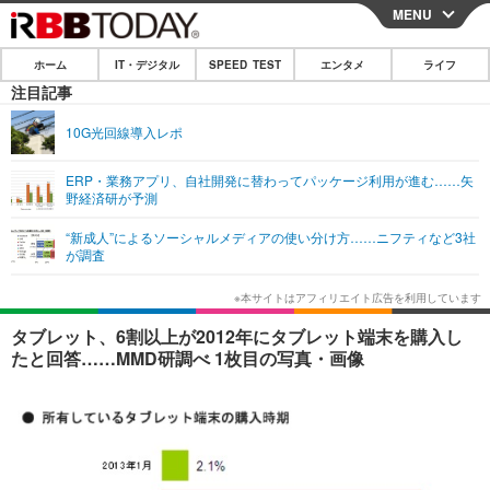
MENU
CLOSE
ホーム
IT・デジタル
SPEED TEST
エンタメ
ライフ
ホーム
注目記事
IT・デジタル
10G光回線導入レポ
IT・デジタルTOP
スマートフォン
SPEED TEST
ERP・業務アプリ、自社開発に替わってパッケージ利用が進む……矢
野経済研が予測
ネタ
ガジェット・ツール
エンタメ
“新成人”によるソーシャルメディアの使い分け方……ニフティなど3社
ショッピング
その他
が調査
エンタメTOP
映画・ドラマ
ライフ
韓流・K-POP
韓国・芸能
ライフTOP
グルメ
リリース一覧
タブレット、6割以上が2012年にタブレット端末を購入し
音楽
スポーツ
ペット
ショッピング
たと回答……MMD研調べ 1枚目の写真・画像
プッシュ通知の停止方法
グラビア
ブログ
その他
ショッピング
その他