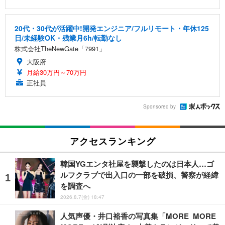
20代・30代が活躍中!開発エンジニア/フルリモート・年休125
日/未経験OK・残業月6h/転勤なし
株式会社TheNewGate「7991」
大阪府
月給30万円～70万円
正社員
Sponsored by
アクセスランキング
韓国YGエンタ社屋を襲撃したのは日本人…ゴ
ルフクラブで出入口の一部を破損、警察が経緯
を調査へ
2026.8.7(金) 18:47
人気声優・井口裕香の写真集「MORE MORE