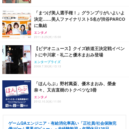
「まつげ美人選手権！」グランプリがいよいよ
決定……美人ファイナリスト5名が渋谷PARCO
に集結
エンタメ
2011.8.25(木) 15:00
【ビデオニュース】クイズ鉄道王決定戦イベン
トに中川家・礼二と優木まおみ登場
エンタープライズ
2009.7.30(木) 13:13
「ほんらぶ」野村萬斎、優木まおみ、榮倉
奈々、又吉直樹のトクベツな3冊
エンタメ
2012.10.3(水) 11:00
ゲームQAエンジニア・有給消化率高い「正社員/社会保険完
備/ゲーム業界デビュー」・未経験歓迎・年間休日125日