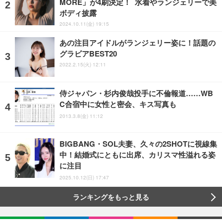
MORE」が4刷決定！ 水着やランジェリーで美
ボディ披露
2024.10.11(金) 19:15
あの注目アイドルがランジェリー姿に！話題の
グラビアBEST20
2022.2.15(火) 12:11
侍ジャパン・杉内俊哉投手に不倫報道……WB
C合宿中に女性と密会、キス写真も
2013.3.8(金) 11:12
BIGBANG・SOL夫妻、久々の2SHOTに視線集
中！結婚式にともに出席、カリスマ性溢れる姿
に注目
2025.10.12(日) 17:47
ランキングをもっと見る