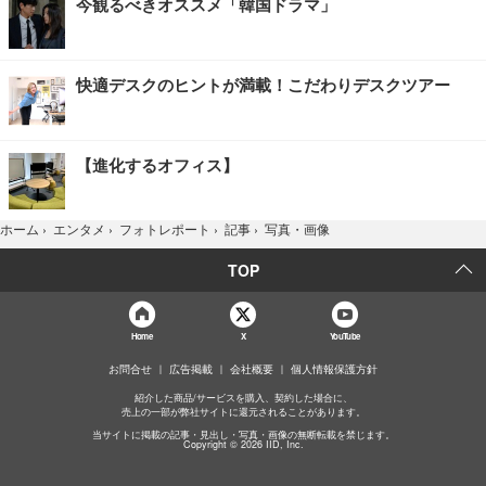
今観るべきオススメ「韓国ドラマ」
快適デスクのヒントが満載！こだわりデスクツアー
【進化するオフィス】
写真・画像
ホーム
›
エンタメ
›
フォトレポート
›
記事
›
TOP
Home
X
YouTube
お問合せ
広告掲載
会社概要
個人情報保護方針
紹介した商品/サービスを購入、契約した場合に、
売上の一部が弊社サイトに還元されることがあります。
当サイトに掲載の記事・見出し・写真・画像の無断転載を禁じます。
Copyright © 2026 IID, Inc.