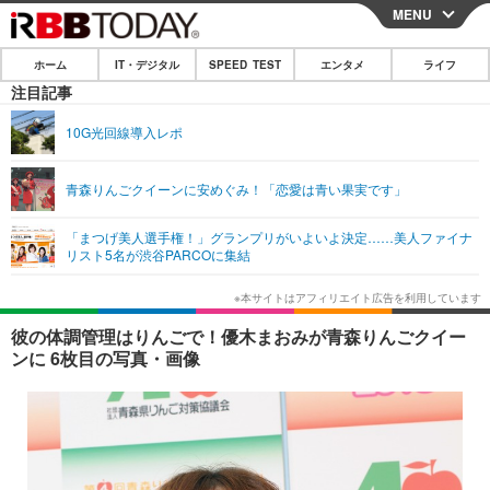
MENU
CLOSE
ホーム
IT・デジタル
SPEED TEST
エンタメ
ライフ
ホーム
注目記事
IT・デジタル
10G光回線導入レポ
IT・デジタルTOP
スマートフォン
SPEED TEST
青森りんごクイーンに安めぐみ！「恋愛は青い果実です」
ネタ
ガジェット・ツール
エンタメ
「まつげ美人選手権！」グランプリがいよいよ決定……美人ファイナ
ショッピング
その他
リスト5名が渋谷PARCOに集結
エンタメTOP
映画・ドラマ
ライフ
韓流・K-POP
韓国・芸能
ライフTOP
グルメ
リリース一覧
彼の体調管理はりんごで！優木まおみが青森りんごクイー
音楽
スポーツ
ペット
ショッピング
ンに 6枚目の写真・画像
プッシュ通知の停止方法
グラビア
ブログ
その他
ショッピング
その他