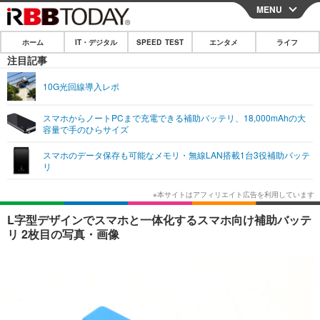
MENU
CLOSE
ホーム
IT・デジタル
SPEED TEST
エンタメ
ライフ
ホーム
注目記事
IT・デジタル
10G光回線導入レポ
IT・デジタルTOP
スマートフォン
SPEED TEST
スマホからノートPCまで充電できる補助バッテリ、18,000mAhの大
容量で手のひらサイズ
ネタ
ガジェット・ツール
エンタメ
スマホのデータ保存も可能なメモリ・無線LAN搭載1台3役補助バッテ
ショッピング
その他
リ
エンタメTOP
映画・ドラマ
ライフ
韓流・K-POP
韓国・芸能
ライフTOP
グルメ
リリース一覧
L字型デザインでスマホと一体化するスマホ向け補助バッテ
音楽
スポーツ
ペット
ショッピング
リ 2枚目の写真・画像
プッシュ通知の停止方法
グラビア
ブログ
その他
ショッピング
その他