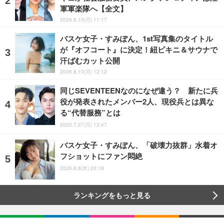
軍軍楽隊へ【全文】
2026.8.10(月) 11:17
バスケ女子・すみぽん、1st写真集のタイトル
が『オフコート』に決定！紐ビキニ＆サウナで
汗ばむカット公開
2026.8.10(月) 12:12
同じSEVENTEENなのになぜ違う？ 新たに兵
役が発表されたメンバー2人、現役兵とは異な
る“代替服務”とは
2026.7.27(月) 12:47
バスケ女子・すみぽん、「破壊力抜群」水着オ
フショットにファン悶絶
2026.8.6(木) 20:18
ランキングをもっと見る