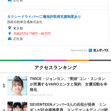
タクシードライバー/二種免許取得支援制度あり
国産自動車交通株式会社
東京都
月給27万4,778円～40万円
正社員
Sponsored by
アクセスランキング
TWICE・ジョンヨン、“実姉”コン・スンヨン
が所属するVAROエンタと契約 女優活動を本
格化
2026.8.10(月) 13:47
SEVENTEENメンバー3人の兵役が発表 ミン
ギュが社会服務要員、スングァン＆ディノは陸