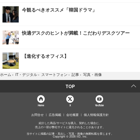
今観るべきオススメ「韓国ドラマ」
快適デスクのヒントが満載！こだわりデスクツアー
【進化するオフィス】
写真・画像
ホーム
›
IT・デジタル
›
スマートフォン
›
記事
›
TOP
Home
X
YouTube
お問合せ
広告掲載
会社概要
個人情報保護方針
紹介した商品/サービスを購入、契約した場合に、
売上の一部が弊社サイトに還元されることがあります。
当サイトに掲載の記事・見出し・写真・画像の無断転載を禁じます。
Copyright © 2026 IID, Inc.