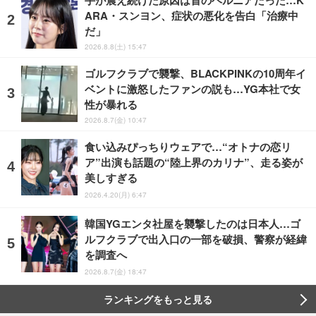
ARA・スンヨン、症状の悪化を告白「治療中
だ」
2026.8.8(土) 15:47
ゴルフクラブで襲撃、BLACKPINKの10周年イ
ベントに激怒したファンの説も…YG本社で女
性が暴れる
2026.8.7(金) 10:47
食い込みぴっちりウェアで…“オトナの恋リ
ア”出演も話題の“陸上界のカリナ”、走る姿が
美しすぎる
2026.4.20(月) 6:47
韓国YGエンタ社屋を襲撃したのは日本人…ゴ
ルフクラブで出入口の一部を破損、警察が経緯
を調査へ
2026.8.7(金) 18:47
ランキングをもっと見る