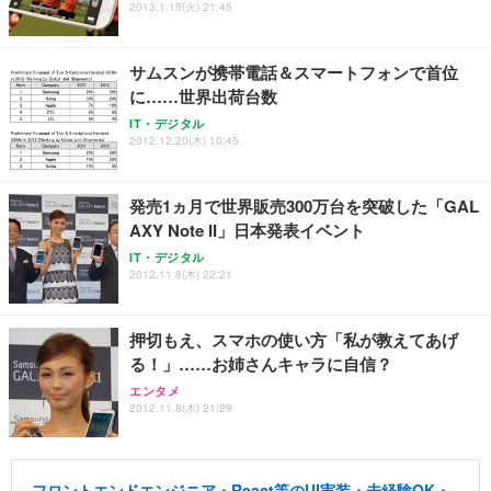
2013.1.15(火) 21:45
サムスンが携帯電話＆スマートフォンで首位
に……世界出荷台数
IT・デジタル
2012.12.20(木) 10:45
発売1ヵ月で世界販売300万台を突破した「GAL
AXY Note II」日本発表イベント
IT・デジタル
2012.11.8(木) 22:21
押切もえ、スマホの使い方「私が教えてあげ
る！」……お姉さんキャラに自信？
エンタメ
2012.11.8(木) 21:29
フロントエンドエンジニア・React等のUI実装・未経験OK・