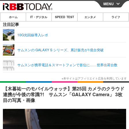
MENU
CLOSE
ホーム
IT・デジタル
SPEED TEST
エンタメ
ライフ
ホーム
注目記事
IT・デジタル
10G光回線導入レポ
IT・デジタルTOP
スマートフォン
SPEED TEST
サムスンの GALAXY S シリーズ、累計販売が1億台突破
ネタ
ガジェット・ツール
エンタメ
サムスンが携帯電話＆スマートフォンで首位に……世界出荷台数
ショッピング
その他
エンタメTOP
映画・ドラマ
ライフ
韓流・K-POP
韓国・芸能
ライフTOP
グルメ
リリース一覧
【木暮祐一のモバイルウォッチ】第25回 カメラのクラウド
音楽
スポーツ
ペット
ショッピング
連携が今後の常識?! サムスン「GALAXY Camera」 3枚
プッシュ通知の停止方法
目の写真・画像
グラビア
ブログ
その他
ショッピング
その他