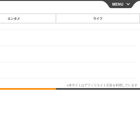
MENU
CLOSE
エンタメ
ライフ
スマートフォン
ガジェット・ツール
その他
映画・ドラマ
韓国・芸能
グルメ
スポーツ
ショッピング
ブログ
その他