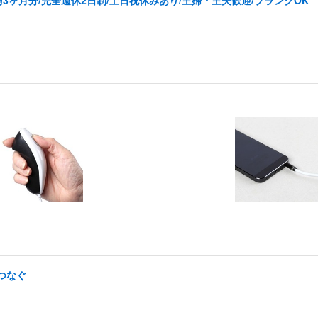
3ヶ月分/完全週休2日制/土日祝休みあり/主婦・主夫歓迎/ブランクOK
つなぐ