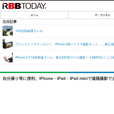
ホーム
IT・デジタル
ホーム
注目記事
IT・デジタル
10G光回線導入レポ
IT・デジタルTOP
SPEED TEST
プリンストンテクノロジー、iPhone 5用パノラマ撮影キット ……静止
ネタ
エンタメ
iPhone 5で16倍望遠ズーム・最大220倍マクロ撮影！ 4,980円のミ
ショッピング
エンタメTOP
ライフ
韓流・K-POP
ライフTOP
リリース一覧
自分撮り等に便利、iPhone・iPad・iPad miniで遠隔
音楽
ペット
プッシュ通知の停止方法
グラビア
その他
ショッピング