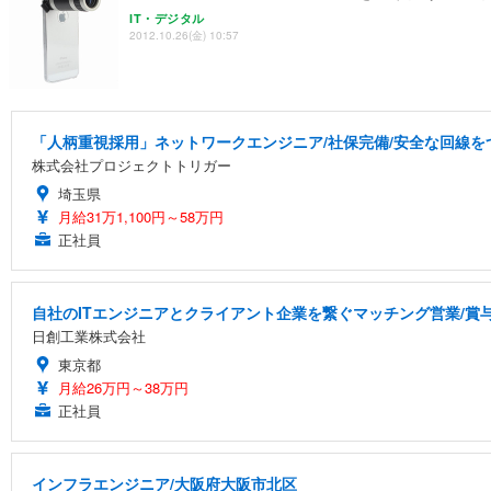
IT・デジタル
2012.10.26(金) 10:57
「人柄重視採用」ネットワークエンジニア/社保完備/安全な回線を
株式会社プロジェクトトリガー
埼玉県
月給31万1,100円～58万円
正社員
自社のITエンジニアとクライアント企業を繋ぐマッチング営業/賞与
日創工業株式会社
東京都
月給26万円～38万円
正社員
インフラエンジニア/大阪府大阪市北区