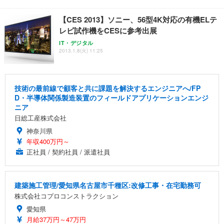
【CES 2013】ソニー、56型4K対応の有機ELテ
レビ試作機をCESに参考出展
IT・デジタル
2013.1.8(火) 11:25
技術の最前線で顧客と共に課題を解決するエンジニアへ/FP
D・半導体関係製造装置のフィールドアプリケーションエンジ
ニア
日総工産株式会社
神奈川県
年収400万円～
正社員 / 契約社員 / 派遣社員
建築施工管理/愛知県名古屋市千種区:改修工事・在宅勤務可
株式会社コプロコンストラクション
愛知県
月給37万円～47万円