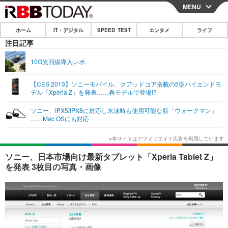
MENU
CLOSE
ホーム
IT・デジタル
SPEED TEST
エンタメ
ライフ
ホーム
注目記事
IT・デジタル
10G光回線導入レポ
IT・デジタルTOP
スマートフォン
SPEED TEST
【CES 2013】ソニーモバイル、クアッドコア搭載の5型ハイエンドモ
デル「Xperia Z」を発表……春モデルで登場!?
ネタ
ガジェット・ツール
エンタメ
ソニー、IPX5/IPX8に対応し水泳時も使用可能な新「ウォークマン」
ショッピング
その他
……Mac OSにも対応
エンタメTOP
映画・ドラマ
ライフ
韓流・K-POP
韓国・芸能
ライフTOP
グルメ
リリース一覧
ソニー、日本市場向け最新タブレット「Xperia Tablet Z」
音楽
スポーツ
ペット
ショッピング
を発表 3枚目の写真・画像
プッシュ通知の停止方法
グラビア
ブログ
その他
ショッピング
その他