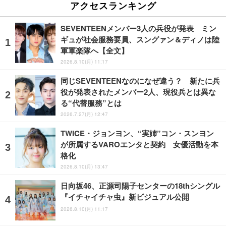
アクセスランキング
SEVENTEENメンバー3人の兵役が発表 ミン
ギュが社会服務要員、スングァン＆ディノは陸
軍軍楽隊へ【全文】
2026.8.10(月) 11:17
同じSEVENTEENなのになぜ違う？ 新たに兵
役が発表されたメンバー2人、現役兵とは異な
る“代替服務”とは
2026.7.27(月) 12:47
TWICE・ジョンヨン、“実姉”コン・スンヨン
が所属するVAROエンタと契約 女優活動を本
格化
2026.8.10(月) 13:47
日向坂46、正源司陽子センターの18thシングル
『イチャイチャ虫』新ビジュアル公開
2026.8.10(月) 11:17