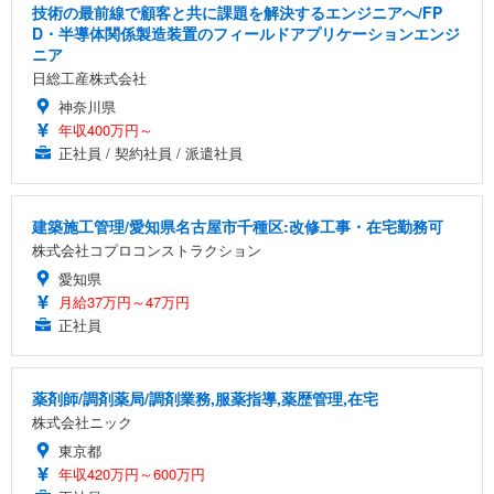
技術の最前線で顧客と共に課題を解決するエンジニアへ/FP
D・半導体関係製造装置のフィールドアプリケーションエンジ
ニア
日総工産株式会社
神奈川県
年収400万円～
正社員 / 契約社員 / 派遣社員
建築施工管理/愛知県名古屋市千種区:改修工事・在宅勤務可
株式会社コプロコンストラクション
愛知県
月給37万円～47万円
正社員
薬剤師/調剤薬局/調剤業務,服薬指導,薬歴管理,在宅
株式会社ニック
東京都
年収420万円～600万円