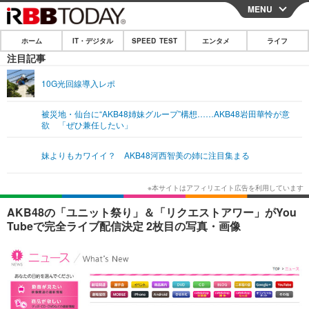
MENU
CLOSE
ホーム
IT・デジタル
SPEED TEST
エンタメ
ライフ
ホーム
注目記事
IT・デジタル
10G光回線導入レポ
IT・デジタルTOP
スマートフォン
SPEED TEST
被災地・仙台に“AKB48姉妹グループ”構想……AKB48岩田華怜が意
欲 「ぜひ兼任したい」
ネタ
ガジェット・ツール
エンタメ
妹よりもカワイイ？ AKB48河西智美の姉に注目集まる
ショッピング
その他
エンタメTOP
映画・ドラマ
ライフ
韓流・K-POP
韓国・芸能
ライフTOP
グルメ
リリース一覧
AKB48の「ユニット祭り」＆「リクエストアワー」がYou
音楽
スポーツ
ペット
ショッピング
Tubeで完全ライブ配信決定 2枚目の写真・画像
プッシュ通知の停止方法
グラビア
ブログ
その他
ショッピング
その他