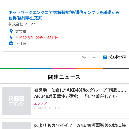
ネットワークエンジニア/未経験歓迎/通信インフラを基礎から
習得/福利厚生充実
株式会社Le Lien
東京都
月給30万5,100円～55万円
正社員
Sponsored by
関連ニュース
被災地・仙台に“AKB48姉妹グループ”構想……
AKB48岩田華怜が意欲 「ぜひ兼任したい」
エンタメ
2013.1.21(月) 18:57
妹よりもカワイイ？ AKB48河西智美の姉に注