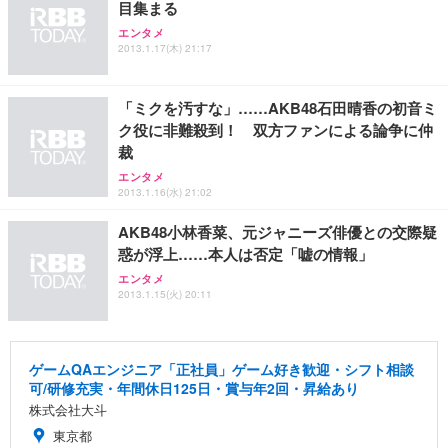
目集まる
エンタメ
2013.1.17(木) 21:17
「ミクを汚すな」……AKB48石田晴香の初音ミ
ク役に非難殺到！ 双方ファンによる論争に仲
裁
エンタメ
2013.1.16(水) 21:02
AKB48小林香菜、元ジャニーズ俳優との交際疑
惑が浮上……本人は否定「嘘の情報」
エンタメ
2013.1.15(火) 20:11
ゲームQAエンジニア「正社員」ゲーム好き歓迎・シフト相談
可/研修充実・年間休日125日・賞与年2回・昇給あり
株式会社大斗
東京都