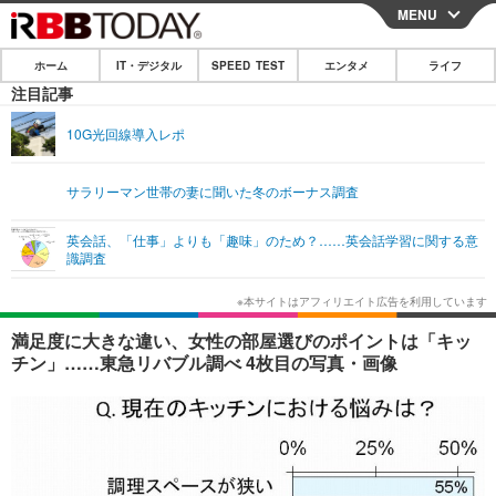
MENU
CLOSE
ホーム
IT・デジタル
SPEED TEST
エンタメ
ライフ
ホーム
注目記事
IT・デジタル
10G光回線導入レポ
IT・デジタルTOP
スマートフォン
SPEED TEST
サラリーマン世帯の妻に聞いた冬のボーナス調査
ネタ
ガジェット・ツール
エンタメ
英会話、「仕事」よりも「趣味」のため？……英会話学習に関する意
ショッピング
その他
識調査
エンタメTOP
映画・ドラマ
ライフ
韓流・K-POP
韓国・芸能
ライフTOP
グルメ
リリース一覧
満足度に大きな違い、女性の部屋選びのポイントは「キッ
音楽
スポーツ
ペット
ショッピング
チン」……東急リバブル調べ 4枚目の写真・画像
プッシュ通知の停止方法
グラビア
ブログ
その他
ショッピング
その他