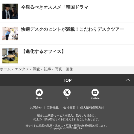
今観るべきオススメ「韓国ドラマ」
快適デスクのヒントが満載！こだわりデスクツアー
【進化するオフィス】
写真・画像
ホーム
›
エンタメ
›
調査
›
記事
›
TOP
Home
X
YouTube
お問合せ
広告掲載
会社概要
個人情報保護方針
紹介した商品/サービスを購入、契約した場合に、
売上の一部が弊社サイトに還元されることがあります。
当サイトに掲載の記事・見出し・写真・画像の無断転載を禁じます。
Copyright © 2026 IID, Inc.