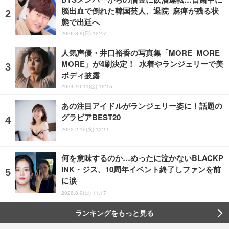
脳出血で倒れた韓国芸人、退院 麻痺が残る状
態で出廷へ
2026.8.9(日) 12:47
人気声優・井口裕香の写真集「MORE MORE
MORE」が4刷決定！ 水着やランジェリーで美
ボディ披露
2024.10.11(金) 19:15
あの注目アイドルがランジェリー姿に！話題の
グラビアBEST20
2022.2.15(火) 12:11
何を意味するのか…めったに泣かないBLACKP
INK・ジス、10周年イベント終了しファンを前
に涙
2026.8.9(日) 11:17
ランキングをもっと見る