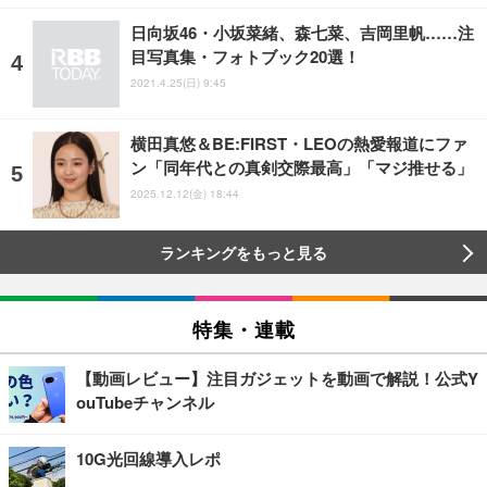
日向坂46・小坂菜緒、森七菜、吉岡里帆……注
目写真集・フォトブック20選！
2021.4.25(日) 9:45
横田真悠＆BE:FIRST・LEOの熱愛報道にファ
ン「同年代との真剣交際最高」「マジ推せる」
2025.12.12(金) 18:44
ランキングをもっと見る
特集・連載
【動画レビュー】注目ガジェットを動画で解説！公式Y
ouTubeチャンネル
10G光回線導入レポ