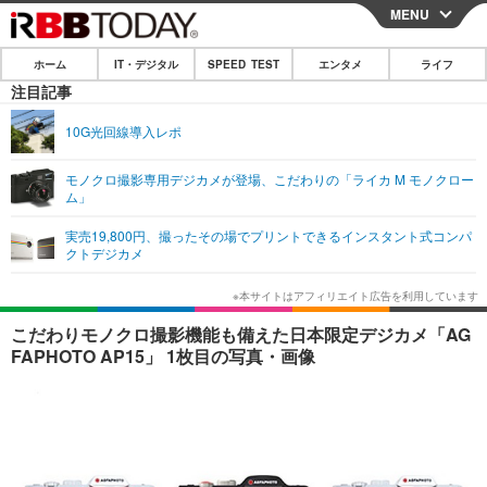
MENU
CLOSE
ホーム
IT・デジタル
SPEED TEST
エンタメ
ライフ
ホーム
注目記事
IT・デジタル
10G光回線導入レポ
IT・デジタルTOP
スマートフォン
SPEED TEST
モノクロ撮影専用デジカメが登場、こだわりの「ライカ M モノクロー
ム」
ネタ
ガジェット・ツール
エンタメ
実売19,800円、撮ったその場でプリントできるインスタント式コンパ
ショッピング
その他
クトデジカメ
エンタメTOP
映画・ドラマ
ライフ
韓流・K-POP
韓国・芸能
ライフTOP
グルメ
リリース一覧
こだわりモノクロ撮影機能も備えた日本限定デジカメ「AG
音楽
スポーツ
ペット
ショッピング
FAPHOTO AP15」 1枚目の写真・画像
プッシュ通知の停止方法
グラビア
ブログ
その他
ショッピング
その他