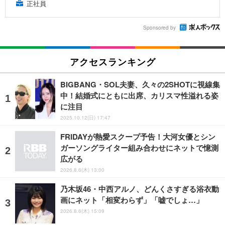
正社員
Sponsored by
アクセスランキング
BIGBANG・SOL夫妻、久々の2SHOTに視線集
中！結婚式にともに出席、カリスマ性溢れる姿
に注目
2025.10.12(日) 17:47
FRIDAYが熱愛スクープ予告！大河女優とシン
ガーソングライター組み合わせにネットで憶測
広がる
2026.8.6(木) 13:00
乃木坂46・中西アルノ、どんくさすぎる浴衣動
画にネット「相変わらず」「嘘でしょ…」
2026.8.6(木) 15:09