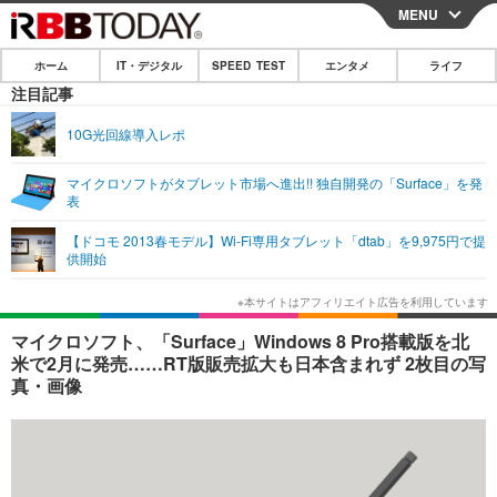
MENU
CLOSE
ホーム
IT・デジタル
SPEED TEST
エンタメ
ライフ
ホーム
注目記事
IT・デジタル
10G光回線導入レポ
IT・デジタルTOP
スマートフォン
SPEED TEST
マイクロソフトがタブレット市場へ進出!! 独自開発の「Surface」を発
表
ネタ
ガジェット・ツール
エンタメ
【ドコモ 2013春モデル】Wi-Fi専用タブレット「dtab」を9,975円で提
ショッピング
その他
供開始
エンタメTOP
映画・ドラマ
ライフ
韓流・K-POP
韓国・芸能
ライフTOP
グルメ
リリース一覧
マイクロソフト、「Surface」Windows 8 Pro搭載版を北
音楽
スポーツ
ペット
ショッピング
米で2月に発売……RT版販売拡大も日本含まれず 2枚目の写
プッシュ通知の停止方法
真・画像
グラビア
ブログ
その他
ショッピング
その他