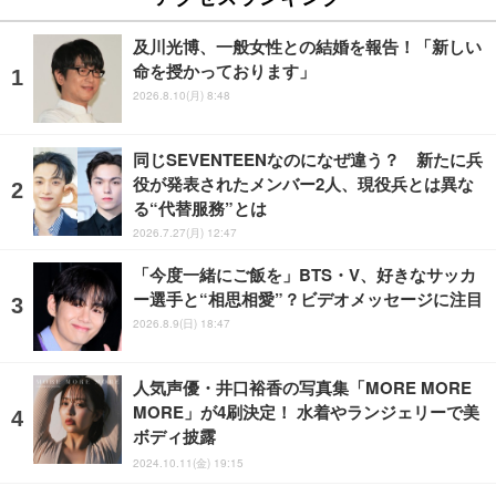
及川光博、一般女性との結婚を報告！「新しい
命を授かっております」
2026.8.10(月) 8:48
同じSEVENTEENなのになぜ違う？ 新たに兵
役が発表されたメンバー2人、現役兵とは異な
る“代替服務”とは
2026.7.27(月) 12:47
「今度一緒にご飯を」BTS・V、好きなサッカ
ー選手と“相思相愛”？ビデオメッセージに注目
2026.8.9(日) 18:47
人気声優・井口裕香の写真集「MORE MORE
MORE」が4刷決定！ 水着やランジェリーで美
ボディ披露
2024.10.11(金) 19:15