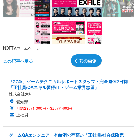
NOTTVホームページ
前の画像
この記事へ戻る
「27卒」ゲームテクニカルサポートスタッフ・完全週休2日制
「正社員/QAスキル習得/IT・ゲーム業界志望」
株式会社大斗
愛知県
月給23万1,000円～32万7,400円
正社員
ゲームQAエンジニア・有給消化率高い「正社員/社会保険完