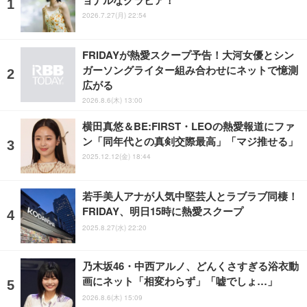
2026.7.27(月) 22:54
FRIDAYが熱愛スクープ予告！大河女優とシン
ガーソングライター組み合わせにネットで憶測
広がる
2026.8.6(木) 13:00
横田真悠＆BE:FIRST・LEOの熱愛報道にファ
ン「同年代との真剣交際最高」「マジ推せる」
2025.12.12(金) 18:44
若手美人アナが人気中堅芸人とラブラブ同棲！
FRIDAY、明日15時に熱愛スクープ
2025.8.27(水) 22:20
乃木坂46・中西アルノ、どんくさすぎる浴衣動
画にネット「相変わらず」「嘘でしょ…」
2026.8.6(木) 15:09