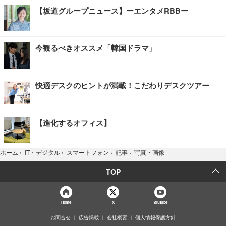
【坂道グループニュース】ーエンタメRBBー
今観るべきオススメ「韓国ドラマ」
快適デスクのヒントが満載！こだわりデスクツアー
【進化するオフィス】
写真・画像
ホーム
›
IT・デジタル
›
スマートフォン
›
記事
›
TOP
Home
X
YouTube
お問合せ
広告掲載
会社概要
個人情報保護方針