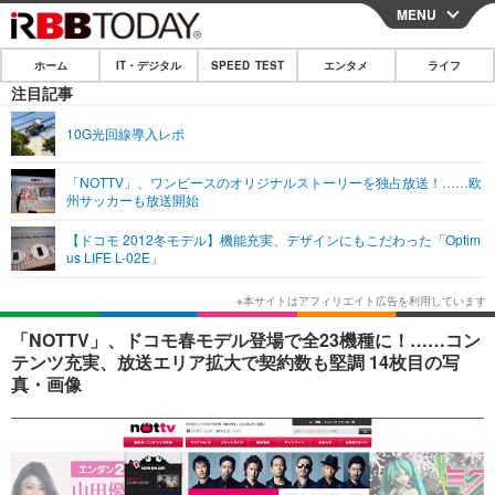
MENU
CLOSE
ホーム
IT・デジタル
SPEED TEST
エンタメ
ライフ
ホーム
注目記事
IT・デジタル
10G光回線導入レポ
IT・デジタルTOP
スマートフォン
SPEED TEST
「NOTTV」、ワンピースのオリジナルストーリーを独占放送！……欧
州サッカーも放送開始
ネタ
ガジェット・ツール
エンタメ
【ドコモ 2012冬モデル】機能充実、デザインにもこだわった「Optim
ショッピング
その他
us LIFE L-02E」
エンタメTOP
映画・ドラマ
ライフ
韓流・K-POP
韓国・芸能
ライフTOP
グルメ
リリース一覧
「NOTTV」、ドコモ春モデル登場で全23機種に！……コン
音楽
スポーツ
ペット
ショッピング
テンツ充実、放送エリア拡大で契約数も堅調 14枚目の写
プッシュ通知の停止方法
真・画像
グラビア
ブログ
その他
ショッピング
その他