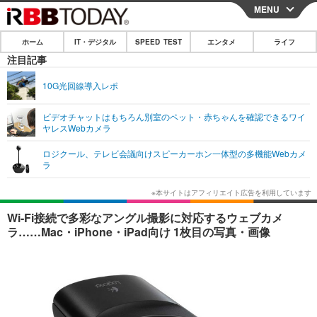
MENU
CLOSE
ホーム
IT・デジタル
SPEED TEST
エンタメ
ライフ
ホーム
注目記事
IT・デジタル
10G光回線導入レポ
IT・デジタルTOP
スマートフォン
SPEED TEST
ビデオチャットはもちろん別室のペット・赤ちゃんを確認できるワイ
ヤレスWebカメラ
ネタ
ガジェット・ツール
エンタメ
ロジクール、テレビ会議向けスピーカーホン一体型の多機能Webカメ
ショッピング
その他
ラ
エンタメTOP
映画・ドラマ
ライフ
韓流・K-POP
韓国・芸能
ライフTOP
グルメ
リリース一覧
Wi-Fi接続で多彩なアングル撮影に対応するウェブカメ
音楽
スポーツ
ペット
ショッピング
ラ……Mac・iPhone・iPad向け 1枚目の写真・画像
プッシュ通知の停止方法
グラビア
ブログ
その他
ショッピング
その他