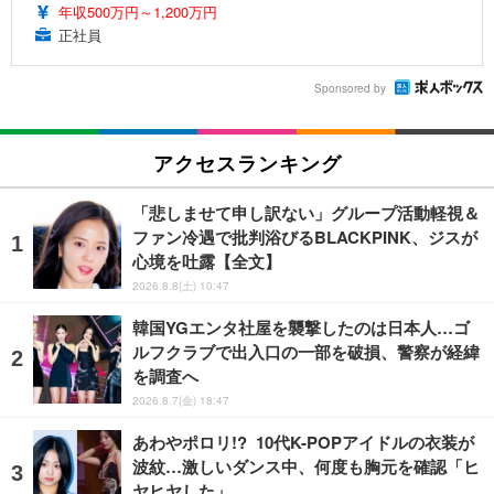
年収500万円～1,200万円
正社員
Sponsored by
アクセスランキング
「悲しませて申し訳ない」グループ活動軽視＆
ファン冷遇で批判浴びるBLACKPINK、ジスが
心境を吐露【全文】
2026.8.8(土) 10:47
韓国YGエンタ社屋を襲撃したのは日本人…ゴ
ルフクラブで出入口の一部を破損、警察が経緯
を調査へ
2026.8.7(金) 18:47
あわやポロリ!? 10代K-POPアイドルの衣装が
波紋…激しいダンス中、何度も胸元を確認「ヒ
ヤヒヤした」