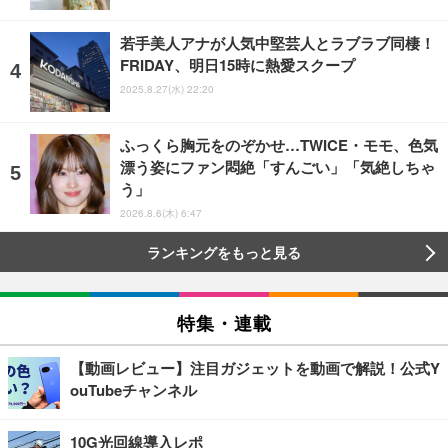
若手美人アナが人気中堅芸人とラブラブ同棲！
FRIDAY、明日15時に熱愛スクープ
2025.8.27(水) 22:20
ふっくら胸元をのぞかせ…TWICE・モモ、色気
漂う姿にファン悶絶「すんごい」「気絶しちゃ
う」
2026.8.6(木) 6:47
ランキングをもっと見る
特集・連載
【動画レビュー】注目ガジェットを動画で解説！公式Y
ouTubeチャンネル
10G光回線導入レポ