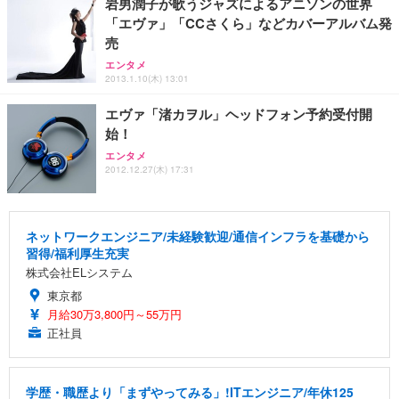
岩男潤子が歌うジャズによるアニソンの世界
「エヴァ」「CCさくら」などカバーアルバム発
売
エンタメ
2013.1.10(木) 13:01
エヴァ「渚カヲル」ヘッドフォン予約受付開
始！
エンタメ
2012.12.27(木) 17:31
ネットワークエンジニア/未経験歓迎/通信インフラを基礎から
習得/福利厚生充実
株式会社ELシステム
東京都
月給30万3,800円～55万円
正社員
学歴・職歴より「まずやってみる」!ITエンジニア/年休125