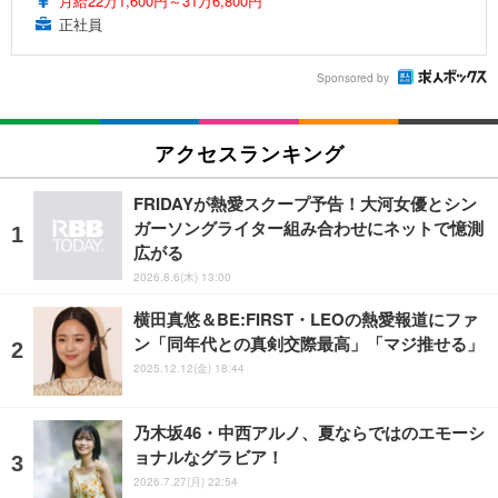
月給22万1,600円～31万6,800円
正社員
Sponsored by
アクセスランキング
FRIDAYが熱愛スクープ予告！大河女優とシン
ガーソングライター組み合わせにネットで憶測
広がる
2026.8.6(木) 13:00
横田真悠＆BE:FIRST・LEOの熱愛報道にファ
ン「同年代との真剣交際最高」「マジ推せる」
2025.12.12(金) 18:44
乃木坂46・中西アルノ、夏ならではのエモーシ
ョナルなグラビア！
2026.7.27(月) 22:54