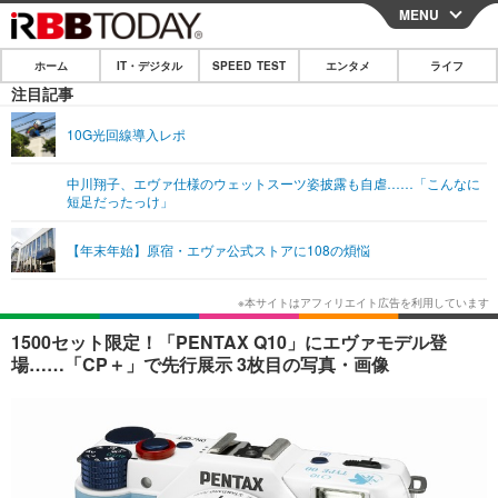
MENU
CLOSE
ホーム
IT・デジタル
SPEED TEST
エンタメ
ライフ
ホーム
注目記事
IT・デジタル
10G光回線導入レポ
IT・デジタルTOP
スマートフォン
SPEED TEST
中川翔子、エヴァ仕様のウェットスーツ姿披露も自虐……「こんなに
短足だったっけ」
ネタ
ガジェット・ツール
エンタメ
【年末年始】原宿・エヴァ公式ストアに108の煩悩
ショッピング
その他
エンタメTOP
映画・ドラマ
ライフ
韓流・K-POP
韓国・芸能
ライフTOP
グルメ
リリース一覧
1500セット限定！「PENTAX Q10」にエヴァモデル登
音楽
スポーツ
ペット
ショッピング
場……「CP＋」で先行展示 3枚目の写真・画像
プッシュ通知の停止方法
グラビア
ブログ
その他
ショッピング
その他