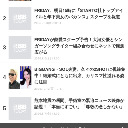
FRIDAY、明日15時に「STARTO社トップアイ
ドルと年下美女のバカンス」スクープを報道
2025.7.23(水) 20:54
FRIDAYが熱愛スクープ予告！大河女優とシン
ガーソングライター組み合わせにネットで憶測
広がる
2026.8.6(木) 13:00
BIGBANG・SOL夫妻、久々の2SHOTに視線集
中！結婚式にともに出席、カリスマ性溢れる姿
に注目
2025.10.12(日) 17:47
熊本地震の瞬間、手術室の緊迫ニュース映像が
話題！「本当にすごい」「尊敬の念しかない」
2026.8.7(金) 13:02