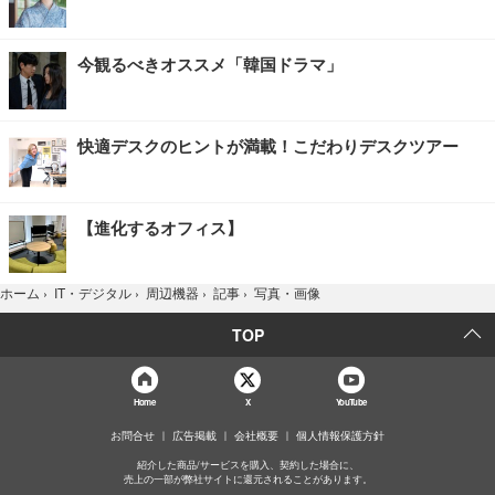
今観るべきオススメ「韓国ドラマ」
快適デスクのヒントが満載！こだわりデスクツアー
【進化するオフィス】
写真・画像
ホーム
›
IT・デジタル
›
周辺機器
›
記事
›
TOP
Home
X
YouTube
お問合せ
広告掲載
会社概要
個人情報保護方針
紹介した商品/サービスを購入、契約した場合に、
売上の一部が弊社サイトに還元されることがあります。