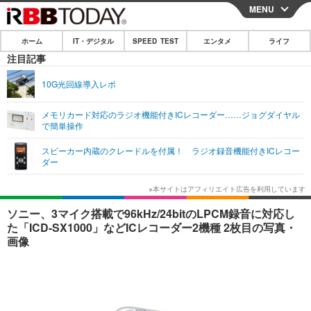
MENU
CLOSE
ホーム
IT・デジタル
SPEED TEST
エンタメ
ライフ
ホーム
注目記事
IT・デジタル
10G光回線導入レポ
IT・デジタルTOP
スマートフォン
SPEED TEST
メモリカード対応のラジオ機能付きICレコーダー……ジョグダイヤル
で簡単操作
ネタ
ガジェット・ツール
エンタメ
スピーカー内蔵のクレードルを付属！ ラジオ録音機能付きICレコー
ショッピング
その他
ダー
エンタメTOP
映画・ドラマ
ライフ
韓流・K-POP
韓国・芸能
ライフTOP
グルメ
リリース一覧
ソニー、3マイク搭載で96kHz/24bitのLPCM録音に対応し
音楽
スポーツ
ペット
ショッピング
た「ICD-SX1000」などICレコーダー2機種 2枚目の写真・
プッシュ通知の停止方法
画像
グラビア
ブログ
その他
ショッピング
その他