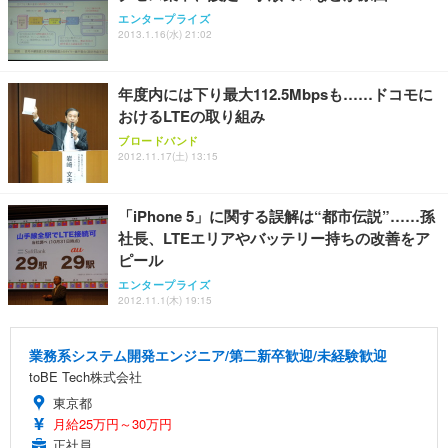
エンタープライズ
2013.1.16(水) 21:02
年度内には下り最大112.5Mbpsも……ドコモに
おけるLTEの取り組み
ブロードバンド
2012.11.17(土) 13:15
「iPhone 5」に関する誤解は“都市伝説”……孫
社長、LTEエリアやバッテリー持ちの改善をア
ピール
エンタープライズ
2012.11.1(木) 19:15
業務系システム開発エンジニア/第二新卒歓迎/未経験歓迎
toBE Tech株式会社
東京都
月給25万円～30万円
正社員