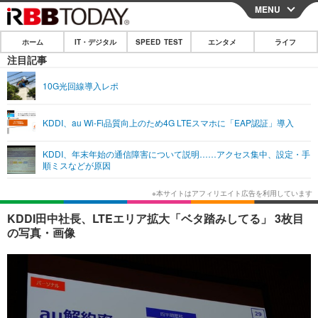
MENU
CLOSE
ホーム
IT・デジタル
SPEED TEST
エンタメ
ライフ
ホーム
注目記事
IT・デジタル
10G光回線導入レポ
IT・デジタルTOP
スマートフォン
SPEED TEST
KDDI、au Wi-Fi品質向上のため4G LTEスマホに「EAP認証」導入
ネタ
ガジェット・ツール
エンタメ
KDDI、年末年始の通信障害について説明……アクセス集中、設定・手
ショッピング
その他
順ミスなどが原因
エンタメTOP
映画・ドラマ
ライフ
韓流・K-POP
韓国・芸能
ライフTOP
グルメ
リリース一覧
KDDI田中社長、LTEエリア拡大「ベタ踏みしてる」 3枚目
音楽
スポーツ
ペット
ショッピング
の写真・画像
プッシュ通知の停止方法
グラビア
ブログ
その他
ショッピング
その他