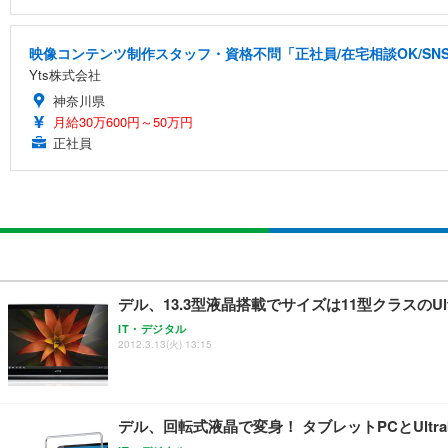
映像コンテンツ制作スタッフ・資格不問「正社員/在宅相談OK/S
Yts株式会社
神奈川県
月給30万600円～50万円
正社員
デル、13.3型液晶搭載でサイズは11型クラスのUltr
IT・デジタル
2012.3.13(火) 13:15
デル、回転式液晶で変身！ タブレットPCとUltrab