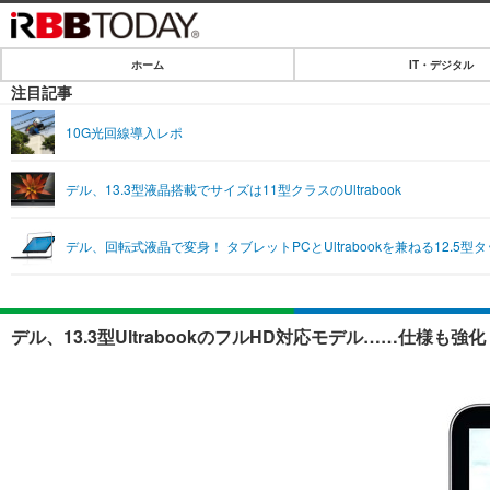
ホーム
IT・デジタル
ホーム
注目記事
IT・デジタル
10G光回線導入レポ
IT・デジタルTOP
SPEED TEST
デル、13.3型液晶搭載でサイズは11型クラスのUltrabook
ネタ
エンタメ
デル、回転式液晶で変身！ タブレットPCとUltrabookを兼ねる12.5型タ
ショッピング
エンタメTOP
ライフ
韓流・K-POP
ライフTOP
リリース一覧
デル、13.3型UltrabookのフルHD対応モデル……仕様も強
音楽
ペット
プッシュ通知の停止方法
グラビア
その他
ショッピング