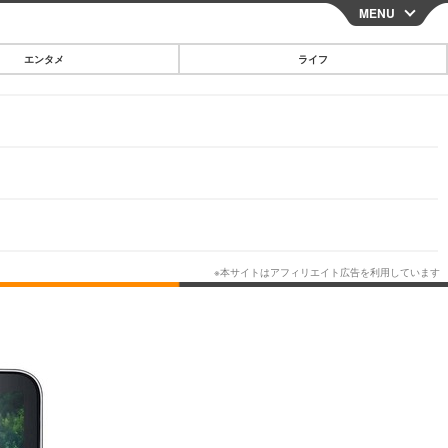
MENU
CLOSE
エンタメ
ライフ
スマートフォン
ガジェット・ツール
その他
映画・ドラマ
韓国・芸能
グルメ
スポーツ
ショッピング
ブログ
その他