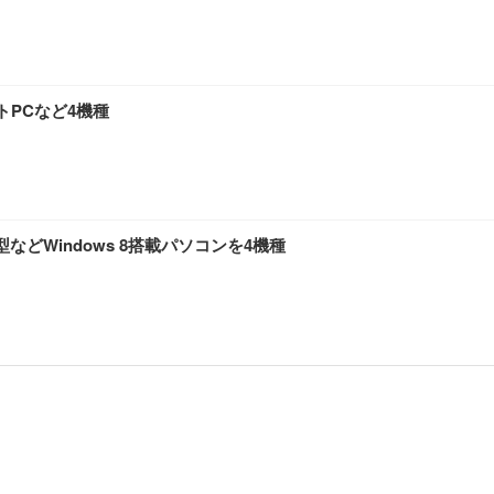
トPCなど4機種
型などWindows 8搭載パソコンを4機種