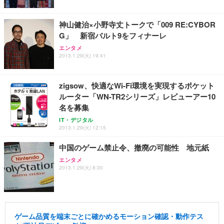
神山健治×小野寺丈トークで「009 RE:CYBOR
G」 新宿バルト9をフィナーレ
エンタメ
2013.1.29(火) 19:41
zigsow、快適なWi-Fi環境を実現するポケット
ルーター「WN-TR2シリーズ」レビューアー10
名を募集
IT・デジタル
2013.1.29(火) 12:15
中国のゲーム禁止令、撤廃の可能性 地元紙
エンタメ
2013.1.29(火) 8:30
ゲーム品質を端末ごとに確かめるモーション確認・動作テス