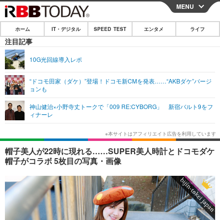
MENU
CLOSE
ホーム
IT・デジタル
SPEED TEST
エンタメ
ライフ
ホーム
注目記事
IT・デジタル
10G光回線導入レポ
IT・デジタルTOP
スマートフォン
SPEED TEST
“ドコモ田家（ダケ）”登場！ドコモ新CMを発表……“AKBダケ”バージ
ョンも
ネタ
ガジェット・ツール
エンタメ
神山健治×小野寺丈トークで「009 RE:CYBORG」 新宿バルト9をフ
ショッピング
その他
ィナーレ
エンタメTOP
映画・ドラマ
ライフ
韓流・K-POP
韓国・芸能
ライフTOP
グルメ
リリース一覧
帽子美人が22時に現れる……SUPER美人時計とドコモダケ
音楽
スポーツ
ペット
ショッピング
帽子がコラボ 5枚目の写真・画像
プッシュ通知の停止方法
グラビア
ブログ
その他
ショッピング
その他