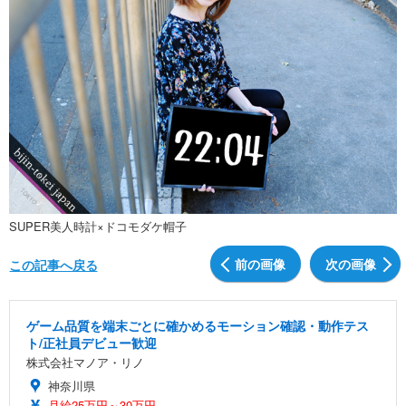
SUPER美人時計×ドコモダケ帽子
前の画像
次の画像
この記事へ戻る
ゲーム品質を端末ごとに確かめるモーション確認・動作テス
ト/正社員デビュー歓迎
株式会社マノア・リノ
神奈川県
月給25万円～30万円