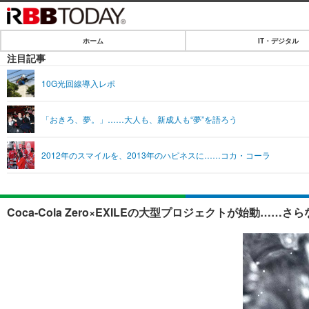
ホーム
IT・デジタル
ホーム
注目記事
IT・デジタル
10G光回線導入レポ
IT・デジタルTOP
SPEED TEST
「おきろ、夢。」……大人も、新成人も“夢”を語ろう
ネタ
エンタメ
2012年のスマイルを、2013年のハピネスに……コカ・コーラ
ショッピング
エンタメTOP
ライフ
韓流・K-POP
ライフTOP
リリース一覧
Coca-Cola Zero×EXILEの大型プロジェクトが始動……さ
音楽
ペット
プッシュ通知の停止方法
グラビア
その他
ショッピング