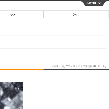
MENU
CLOSE
エンタメ
ライフ
スマートフォン
ガジェット・ツール
その他
映画・ドラマ
韓国・芸能
グルメ
スポーツ
ショッピング
ブログ
その他