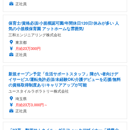
正社員
保育士/資格必須/小規模認可園/年間休日120日!休みが多い 人
気の小規模保育園 アットホームな雰囲気!
三和エンジニアリング株式会社
東京都
月給23万300円
正社員
新規オープン予定「生活サポートスタッフ」障がい者向けデ
イサービス/運転免許必須/未経験OK/介護デビューを応援/無料
の資格取得制度あり/キャリアアップが可能
ユースタイルラボラトリー株式会社
埼玉県
月給23万3,000円～
正社員
「27卒」動画サムネイル・グラフィックデザイナー「残業少