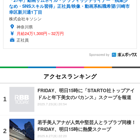
なめ・SNSスキル習得」正社員/映像・動画系転職希望/川崎市
幸区新川通1丁目
株式会社キソシン
神奈川県
月給24万1,300円～32万円
正社員
Sponsored by
アクセスランキング
FRIDAY、明日15時に「STARTO社トップアイ
ドルと年下美女のバカンス」スクープを報道
2025.7.23(水) 20:54
若手美人アナが人気中堅芸人とラブラブ同棲！
FRIDAY、明日15時に熱愛スクープ
2025.8.27(水) 22:20