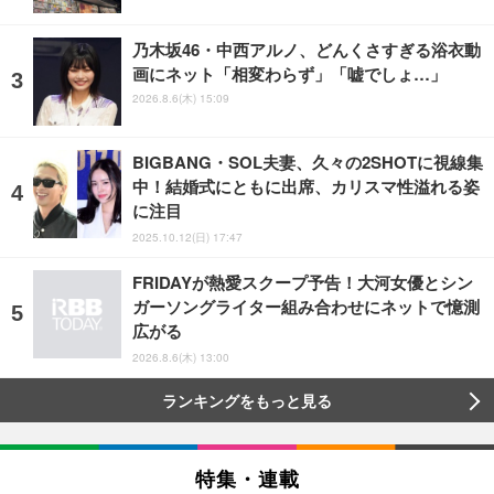
乃木坂46・中西アルノ、どんくさすぎる浴衣動
画にネット「相変わらず」「嘘でしょ…」
2026.8.6(木) 15:09
BIGBANG・SOL夫妻、久々の2SHOTに視線集
中！結婚式にともに出席、カリスマ性溢れる姿
に注目
2025.10.12(日) 17:47
FRIDAYが熱愛スクープ予告！大河女優とシン
ガーソングライター組み合わせにネットで憶測
広がる
2026.8.6(木) 13:00
ランキングをもっと見る
特集・連載