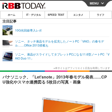
MENU
CLOSE
ホーム
IT・デジタル
SPEED TEST
エンタメ
ライフ
ホーム
注目記事
IT・デジタル
10G光回線導入レポ
IT・デジタルTOP
スマートフォン
SPEED TEST
ソニー、タッチ液晶モデルを拡充したノートPC「VAIO」の春モデ
ル……Office 2013搭載も
ネタ
ガジェット・ツール
エンタメ
ソニー、液晶がスライドしてタブレットPCになる11.6型ノートPC「V
ショッピング
その他
AIO Duo 11」
エンタメTOP
映画・ドラマ
ライフ
韓流・K-POP
韓国・芸能
ライフTOP
グルメ
リリース一覧
パナソニック、「Let'snote」2013年春モデル発表……CP
音楽
スポーツ
ペット
ショッピング
U強化やスマホ連携図る 5枚目の写真・画像
プッシュ通知の停止方法
グラビア
ブログ
その他
ショッピング
その他