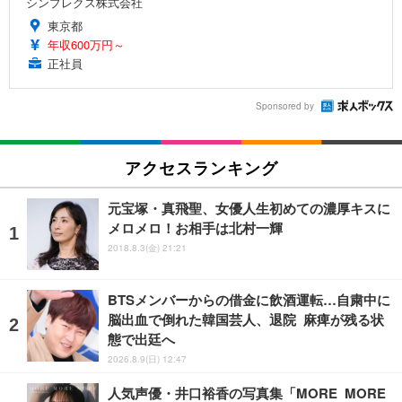
シンプレクス株式会社
東京都
年収600万円～
正社員
Sponsored by
アクセスランキング
元宝塚・真飛聖、女優人生初めての濃厚キスに
メロメロ！お相手は北村一輝
2018.8.3(金) 21:21
BTSメンバーからの借金に飲酒運転…自粛中に
脳出血で倒れた韓国芸人、退院 麻痺が残る状
態で出廷へ
2026.8.9(日) 12:47
人気声優・井口裕香の写真集「MORE MORE