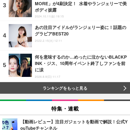
MORE」が4刷決定！ 水着やランジェリーで美
ボディ披露
2024.10.11(金) 19:15
あの注目アイドルがランジェリー姿に！話題の
グラビアBEST20
2022.2.15(火) 12:11
何を意味するのか…めったに泣かないBLACKP
INK・ジス、10周年イベント終了しファンを前
に涙
2026.8.9(日) 11:17
ランキングをもっと見る
特集・連載
【動画レビュー】注目ガジェットを動画で解説！公式Y
ouTubeチャンネル