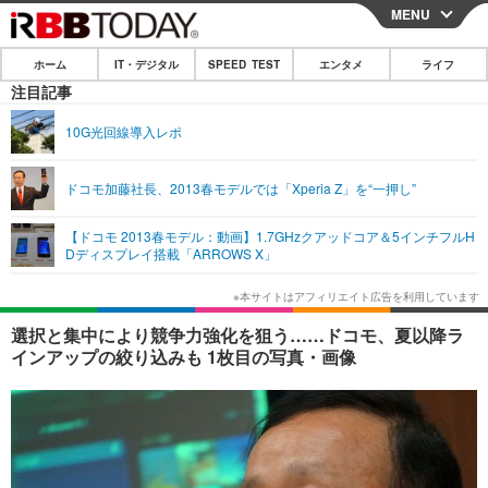
MENU
CLOSE
ホーム
IT・デジタル
SPEED TEST
エンタメ
ライフ
ホーム
注目記事
IT・デジタル
10G光回線導入レポ
IT・デジタルTOP
スマートフォン
SPEED TEST
ドコモ加藤社長、2013春モデルでは「Xperia Z」を“一押し”
ネタ
ガジェット・ツール
エンタメ
【ドコモ 2013春モデル：動画】1.7GHzクアッドコア＆5インチフルH
ショッピング
その他
Dディスプレイ搭載「ARROWS X」
エンタメTOP
映画・ドラマ
ライフ
韓流・K-POP
韓国・芸能
ライフTOP
グルメ
リリース一覧
選択と集中により競争力強化を狙う……ドコモ、夏以降ラ
音楽
スポーツ
ペット
ショッピング
インアップの絞り込みも 1枚目の写真・画像
プッシュ通知の停止方法
グラビア
ブログ
その他
ショッピング
その他