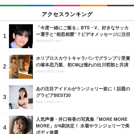
アクセスランキング
「今度一緒にご飯を」BTS・V、好きなサッカ
ー選手と“相思相愛”？ビデオメッセージに注目
2026.8.9(日) 18:47
ホリプロスカウトキャラバンでグランプリ受賞
の塚本恋乃葉、初CMは憧れの出川哲朗と共演
2024.4.30(火) 13:45
あの注目アイドルがランジェリー姿に！話題の
グラビアBEST20
2022.2.15(火) 12:11
人気声優・井口裕香の写真集「MORE MORE
MORE」が4刷決定！ 水着やランジェリーで美
ボディ披露