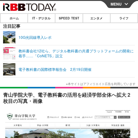
MENU
CLOSE
ホーム
IT・デジタル
SPEED TEST
エンタメ
ライフ
ホーム
注目記事
IT・デジタル
10G光回線導入レポ
IT・デジタルTOP
スマートフォン
SPEED TEST
教科書会社12社ら、デジタル教科書の共通プラットフォームの開発に
着手……「CoNETS」設立
ネタ
ガジェット・ツール
エンタメ
電子教科書の国際標準報告会 2月19日開催
ショッピング
その他
エンタメTOP
映画・ドラマ
ライフ
韓流・K-POP
韓国・芸能
ライフTOP
グルメ
リリース一覧
青山学院大学、電子教科書の活用を経済学部全体へ拡大 2
音楽
スポーツ
ペット
ショッピング
枚目の写真・画像
プッシュ通知の停止方法
グラビア
ブログ
その他
ショッピング
その他