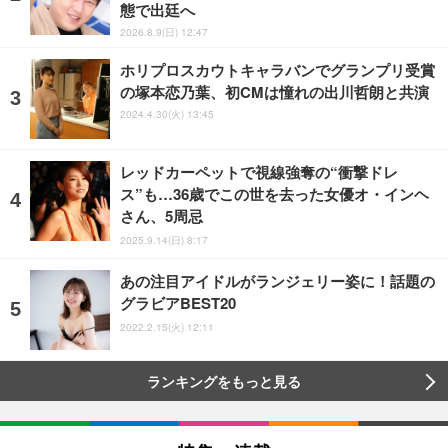
態で出廷へ
2026.8.9(日) 12:47
ホリプロスカウトキャラバンでグランプリ受賞
の塚本恋乃葉、初CMは憧れの出川哲朗と共演
2024.4.30(火) 13:45
レッドカーペットで視線強奪の“衝撃ドレ
ス”も…36歳でこの世を去った女優オ・インヘ
さん、5周忌
2025.9.14(日) 8:17
あの注目アイドルがランジェリー姿に！話題の
グラビアBEST20
2022.2.15(火) 12:11
ランキングをもっと見る