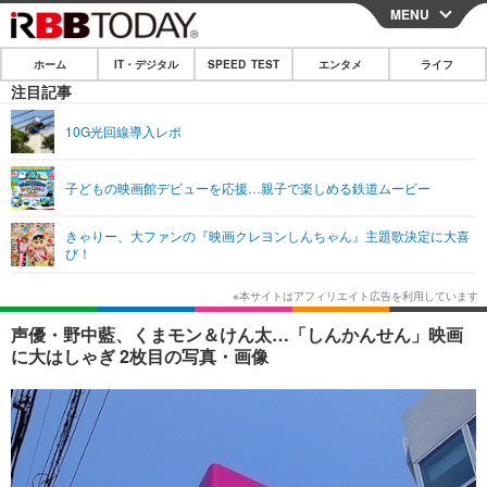
MENU
CLOSE
ホーム
IT・デジタル
SPEED TEST
エンタメ
ライフ
ホーム
注目記事
IT・デジタル
10G光回線導入レポ
IT・デジタルTOP
スマートフォン
SPEED TEST
子どもの映画館デビューを応援…親子で楽しめる鉄道ムービー
ネタ
ガジェット・ツール
エンタメ
きゃりー、大ファンの『映画クレヨンしんちゃん』主題歌決定に大喜
ショッピング
その他
び！
エンタメTOP
映画・ドラマ
ライフ
韓流・K-POP
韓国・芸能
ライフTOP
グルメ
リリース一覧
声優・野中藍、くまモン＆けん太…「しんかんせん」映画
音楽
スポーツ
ペット
ショッピング
に大はしゃぎ 2枚目の写真・画像
プッシュ通知の停止方法
グラビア
ブログ
その他
ショッピング
その他