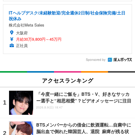
ITヘルプデスク/未経験歓迎/完全週休2日制/社会保険完備/土日
祝休み
株式会社Meta Sales
大阪府
月給30万9,800円～45万円
正社員
Sponsored by
アクセスランキング
「今度一緒にご飯を」BTS・V、好きなサッカ
ー選手と“相思相愛”？ビデオメッセージに注目
2026.8.9(日) 18:47
BTSメンバーからの借金に飲酒運転…自粛中に
脳出血で倒れた韓国芸人、退院 麻痺が残る状