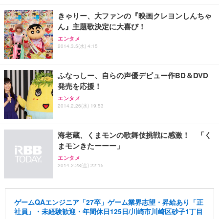
きゃりー、大ファンの『映画クレヨンしんちゃ
ん』主題歌決定に大喜び！
エンタメ
2014.3.5(水) 4:15
ふなっしー、自らの声優デビュー作BD＆DVD
発売を応援！
エンタメ
2014.2.26(水) 19:53
海老蔵、くまモンの歌舞伎挑戦に感激！ 「く
まモンきたーーー」
エンタメ
2014.2.28(金) 22:15
ゲームQAエンジニア「27卒」ゲーム業界志望・昇給あり「正
社員」・未経験歓迎・年間休日125日/川崎市川崎区砂子1丁目