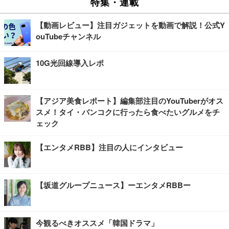
特集・連載
【動画レビュー】注目ガジェットを動画で解説！公式Y
ouTubeチャンネル
10G光回線導入レポ
【アジア美食レポート】編集部注目のYouTuberがオス
スメ！タイ・バンコクに行ったら食べたいグルメをチ
ェック
【エンタメRBB】注目の人にインタビュー
【坂道グループニュース】ーエンタメRBBー
今観るべきオススメ「韓国ドラマ」