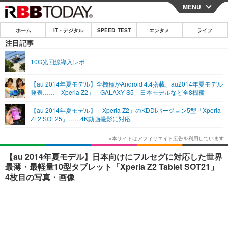
MENU
CLOSE
ホーム
IT・デジタル
SPEED TEST
エンタメ
ライフ
ホーム
注目記事
IT・デジタル
10G光回線導入レポ
IT・デジタルTOP
スマートフォン
SPEED TEST
【au 2014年夏モデル】全機種がAndroid 4.4搭載、au2014年夏モデル
発表……「Xperia Z2」「GALAXY S5」日本モデルなど全8機種
ネタ
ガジェット・ツール
エンタメ
【au 2014年夏モデル】「Xperia Z2」のKDDIバージョン5型「Xperia
ショッピング
その他
ZL2 SOL25」……4K動画撮影に対応
エンタメTOP
映画・ドラマ
ライフ
韓流・K-POP
韓国・芸能
ライフTOP
グルメ
リリース一覧
【au 2014年夏モデル】日本向けにフルセグに対応した世界
音楽
スポーツ
ペット
ショッピング
最薄・最軽量10型タブレット「Xperia Z2 Tablet SOT21」
プッシュ通知の停止方法
4枚目の写真・画像
グラビア
ブログ
その他
ショッピング
その他