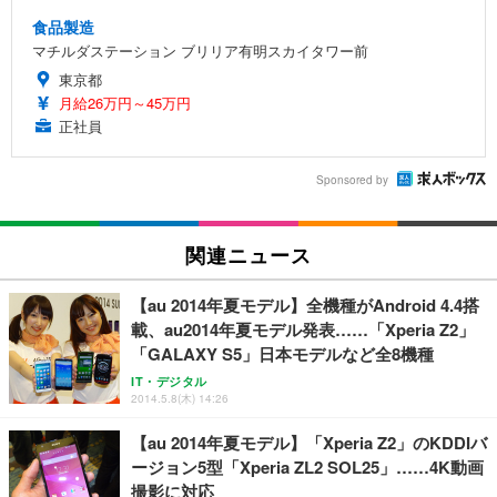
食品製造
マチルダステーション ブリリア有明スカイタワー前
東京都
月給26万円～45万円
正社員
Sponsored by
関連ニュース
【au 2014年夏モデル】全機種がAndroid 4.4搭
載、au2014年夏モデル発表……「Xperia Z2」
「GALAXY S5」日本モデルなど全8機種
IT・デジタル
2014.5.8(木) 14:26
【au 2014年夏モデル】「Xperia Z2」のKDDIバ
ージョン5型「Xperia ZL2 SOL25」……4K動画
撮影に対応