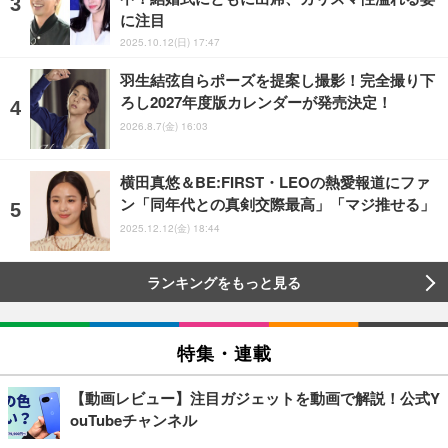
に注目
2025.10.12(日) 17:47
羽生結弦自らポーズを提案し撮影！完全撮り下
ろし2027年度版カレンダーが発売決定！
2026.8.7(金) 16:03
横田真悠＆BE:FIRST・LEOの熱愛報道にファ
ン「同年代との真剣交際最高」「マジ推せる」
2025.12.12(金) 18:44
ランキングをもっと見る
特集・連載
【動画レビュー】注目ガジェットを動画で解説！公式Y
ouTubeチャンネル