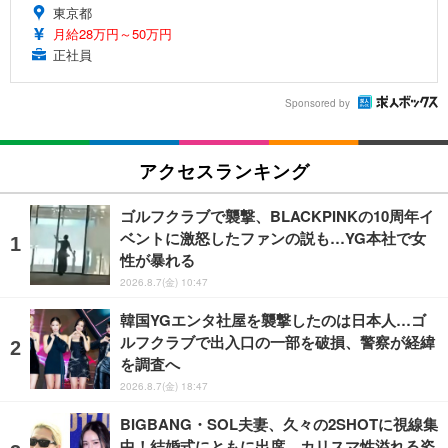
東京都
月給28万円～50万円
正社員
Sponsored by
アクセスランキング
ゴルフクラブで襲撃、BLACKPINKの10周年イ
ベントに激怒したファンの説も…YG本社で女
性が暴れる
2026.8.7(金) 10:47
韓国YGエンタ社屋を襲撃したのは日本人…ゴ
ルフクラブで出入口の一部を破損、警察が経緯
を調査へ
2026.8.7(金) 18:47
BIGBANG・SOL夫妻、久々の2SHOTに視線集
中！結婚式にともに出席、カリスマ性溢れる姿