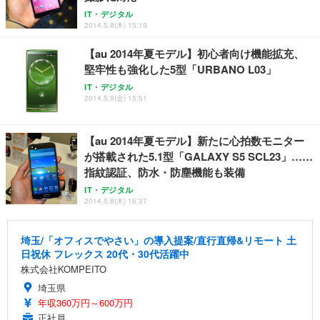
IT・デジタル
2014.5.8(木) 15:19
【au 2014年夏モデル】初心者向け機能拡充、
堅牢性も強化した5型「URBANO L03」
IT・デジタル
2014.5.9(金) 15:51
【au 2014年夏モデル】新たに心拍数モニター
が搭載された5.1型「GALAXY S5 SCL23」……
指紋認証、防水・防塵機能も装備
IT・デジタル
2014.5.8(木) 16:37
埼玉/「オフィスでやさい」の導入提案/直行直帰&リモート 土
日祝休 フレックス 20代・30代活躍中
株式会社KOMPEITO
埼玉県
年収360万円～600万円
正社員