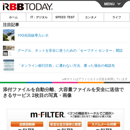
MENU
CLOSE
ホーム
IT・デジタル
SPEED TEST
エンタメ
ライフ
ホーム
注目記事
IT・デジタル
10G光回線導入レポ
IT・デジタルTOP
スマートフォン
SPEED TEST
グーグル、ネットを安全に使うための「セーフティ センター」開設
ネタ
ガジェット・ツール
エンタメ
「オンライン銀行詐欺」に遭わない方法、遭った場合の相談先
ショッピング
その他
エンタメTOP
映画・ドラマ
ライフ
韓流・K-POP
韓国・芸能
ライフTOP
グルメ
リリース一覧
添付ファイルを自動分離、大容量ファイルを安全に送信で
音楽
スポーツ
ペット
ショッピング
きるサービス 2枚目の写真・画像
プッシュ通知の停止方法
グラビア
ブログ
その他
ショッピング
その他