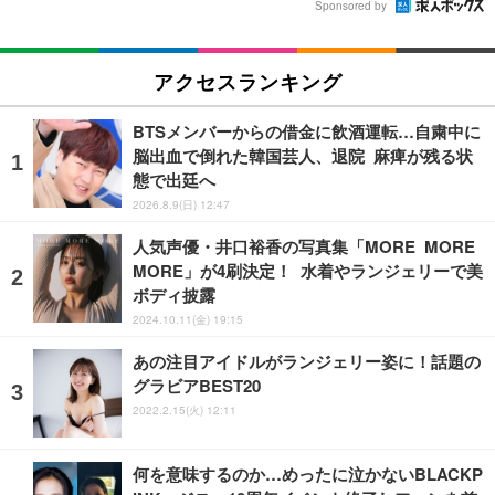
Sponsored by
アクセスランキング
BTSメンバーからの借金に飲酒運転…自粛中に
脳出血で倒れた韓国芸人、退院 麻痺が残る状
態で出廷へ
2026.8.9(日) 12:47
人気声優・井口裕香の写真集「MORE MORE
MORE」が4刷決定！ 水着やランジェリーで美
ボディ披露
2024.10.11(金) 19:15
あの注目アイドルがランジェリー姿に！話題の
グラビアBEST20
2022.2.15(火) 12:11
何を意味するのか…めったに泣かないBLACKP