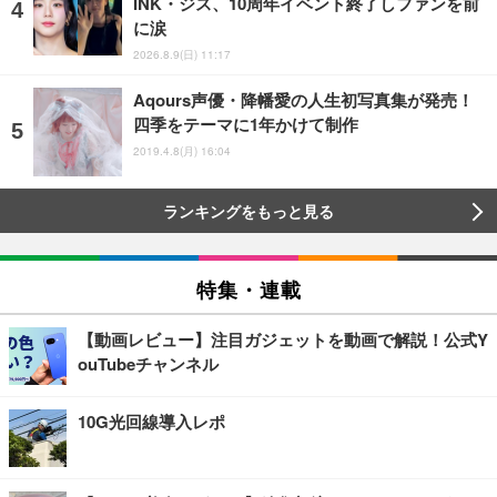
INK・ジス、10周年イベント終了しファンを前
に涙
2026.8.9(日) 11:17
Aqours声優・降幡愛の人生初写真集が発売！
四季をテーマに1年かけて制作
2019.4.8(月) 16:04
ランキングをもっと見る
特集・連載
【動画レビュー】注目ガジェットを動画で解説！公式Y
ouTubeチャンネル
10G光回線導入レポ