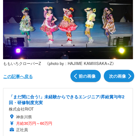
ももいろクローバーZ 《photo by : HAJIME KAMIIISAKA+Z》
前の画像
次の画像
この記事へ戻る
「まだ間に合う!」未経験からできるエンジニア/昇給賞与年2
回・研修制度充実
株式会社RIOT
神奈川県
月給30万円～60万円
正社員