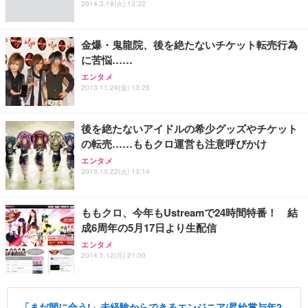
2014.3.18(火) 13:22
金爆・鬼龍院、後を絶たないチケット転売行為
に苦悩……
エンタメ
2013.11.29(金) 13:25
後を絶たないアイドルの希少グッズやチケット
の転売……ももクロ運営も注意呼びかけ
エンタメ
2013.10.22(火) 13:14
ももクロ、今年もUstreamで24時間特番！ 結
成6周年の5月17日より生配信
エンタメ
2014.5.12(月) 21:00
「まだ間に合う!」未経験からできるエンジニア/昇給賞与年2