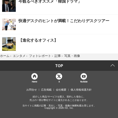
今観るべきオススメ「韓国ドラマ」
快適デスクのヒントが満載！こだわりデスクツアー
【進化するオフィス】
写真・画像
ホーム
›
エンタメ
›
フォトレポート
›
記事
›
TOP
Home
X
YouTube
お問合せ
広告掲載
会社概要
個人情報保護方針
紹介した商品/サービスを購入、契約した場合に、
売上の一部が弊社サイトに還元されることがあります。
当サイトに掲載の記事・見出し・写真・画像の無断転載を禁じます。
Copyright © 2026 IID, Inc.