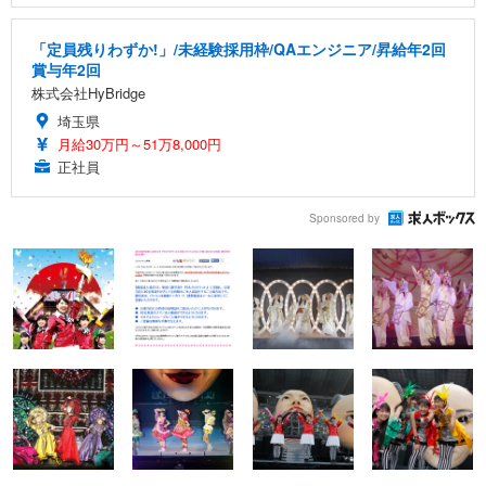
「定員残りわずか!」/未経験採用枠/QAエンジニア/昇給年2回
賞与年2回
株式会社HyBridge
埼玉県
月給30万円～51万8,000円
正社員
Sponsored by