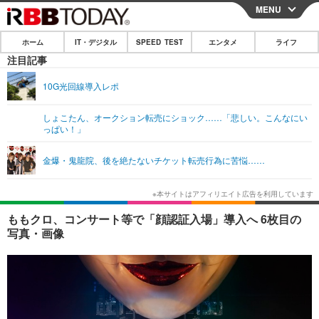
MENU
CLOSE
ホーム
IT・デジタル
SPEED TEST
エンタメ
ライフ
ホーム
注目記事
IT・デジタル
10G光回線導入レポ
IT・デジタルTOP
スマートフォン
SPEED TEST
しょこたん、オークション転売にショック……「悲しい。こんなにい
っぱい！」
ネタ
ガジェット・ツール
エンタメ
金爆・鬼龍院、後を絶たないチケット転売行為に苦悩……
ショッピング
その他
エンタメTOP
映画・ドラマ
ライフ
韓流・K-POP
韓国・芸能
ライフTOP
グルメ
リリース一覧
ももクロ、コンサート等で「顔認証入場」導入へ 6枚目の
音楽
スポーツ
ペット
ショッピング
写真・画像
プッシュ通知の停止方法
グラビア
ブログ
その他
ショッピング
その他