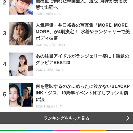
脳出血で倒れた韓国芸人、退院 麻痺が残る状
態で出廷へ
2026.8.9(日) 12:47
人気声優・井口裕香の写真集「MORE MORE
MORE」が4刷決定！ 水着やランジェリーで美
ボディ披露
2024.10.11(金) 19:15
あの注目アイドルがランジェリー姿に！話題の
グラビアBEST20
2022.2.15(火) 12:11
何を意味するのか…めったに泣かないBLACKP
INK・ジス、10周年イベント終了しファンを前
に涙
2026.8.9(日) 11:17
ランキングをもっと見る