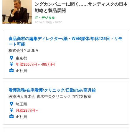
ングカンパニーに聞く……サンディスクの日本
戦略と製品展開
IT・デジタル
2014.3.10(月) 16:30
食品商材の編集ディレクター/紙・WEB媒体/年休125日・リモ
ート可能
株式会社YUIDEA
東京都
年収355万円～495万円
正社員
看護業務/在宅看護/クリニック/日勤のみ/高月給
医療法人青木会 青木中央クリニック 在宅支援室
埼玉県
月給28万円～
正社員