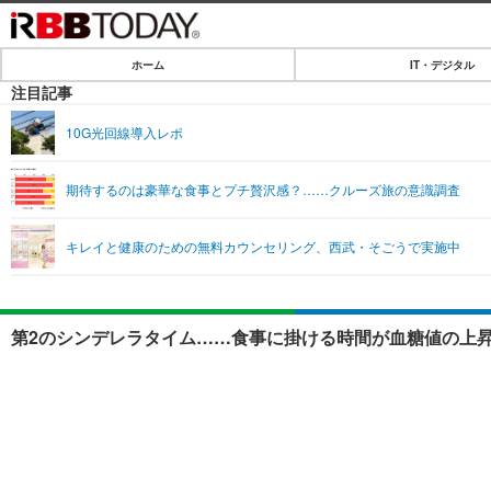
ホーム
IT・デジタル
ホーム
注目記事
IT・デジタル
10G光回線導入レポ
IT・デジタルTOP
SPEED TEST
期待するのは豪華な食事とプチ贅沢感？……クルーズ旅の意識調査
ネタ
エンタメ
キレイと健康のための無料カウンセリング、西武・そごうで実施中
ショッピング
エンタメTOP
ライフ
韓流・K-POP
ライフTOP
リリース一覧
第2のシンデレラタイム……食事に掛ける時間が血糖値の上昇
音楽
ペット
プッシュ通知の停止方法
グラビア
その他
ショッピング