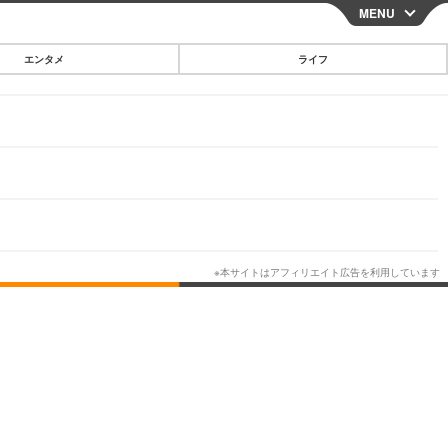
MENU
CLOSE
エンタメ
ライフ
スマートフォン
ガジェット・ツール
その他
映画・ドラマ
韓国・芸能
グルメ
スポーツ
ショッピング
ブログ
その他