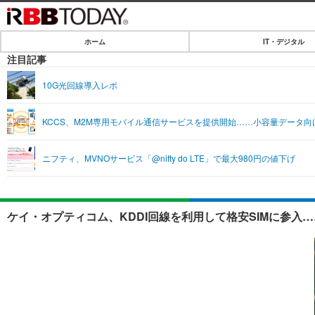
ホーム
IT・デジタル
ホーム
注目記事
IT・デジタル
10G光回線導入レポ
IT・デジタルTOP
SPEED TEST
KCCS、M2M専用モバイル通信サービスを提供開始……小容量データ向
ネタ
エンタメ
ニフティ、MVNOサービス「@nifty do LTE」で最大980円の値下げ
ショッピング
エンタメTOP
ライフ
韓流・K-POP
ライフTOP
リリース一覧
ケイ・オプティコム、KDDI回線を利用して格安SIMに参入
音楽
ペット
プッシュ通知の停止方法
グラビア
その他
ショッピング