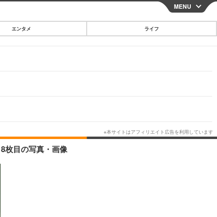
MENU
CLOSE
エンタメ
ライフ
スマートフォン
ガジェット・ツール
その他
映画・ドラマ
韓国・芸能
グルメ
 8枚目の写真・画像
スポーツ
ショッピング
ブログ
その他