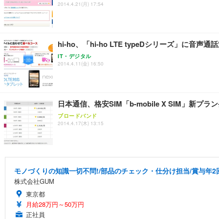
2014.4.21(月) 17:54
hi-ho、「hi-ho LTE typeDシリーズ」に音声
IT・デジタル
2014.4.11(金) 16:50
日本通信、格安SIM「b-mobile X SIM」
ブロードバンド
2014.4.17(木) 13:15
モノづくりの知識一切不問!/部品のチェック・仕分け担当/賞与年2
株式会社GUM
東京都
月給28万円～50万円
正社員