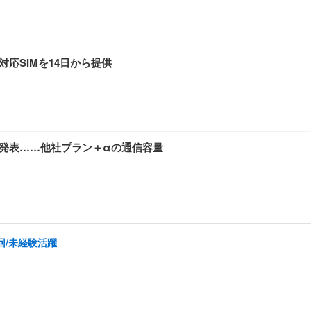
通話対応SIMを14日から提供
新プラン発表……他社プラン＋αの通信容量
回/未経験活躍