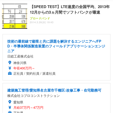
【SPEED TEST】LTE速度の全国平均、2013年
12月からの3ヵ月間でソフトバンクが最速
ブロードバンド
2014.3.26(水) 19:43
技術の最前線で顧客と共に課題を解決するエンジニアへ/FP
D・半導体関係製造装置のフィールドアプリケーションエンジ
ニア
日総工産株式会社
神奈川県
年収400万円～
正社員 / 契約社員 / 派遣社員
建築施工管理/愛知県名古屋市千種区:改修工事・在宅勤務可
株式会社コプロコンストラクション
愛知県
月給37万円～47万円
正社員