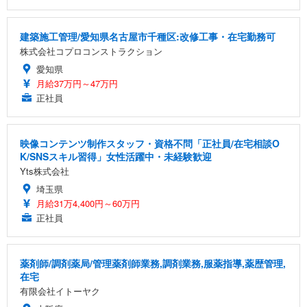
建築施工管理/愛知県名古屋市千種区:改修工事・在宅勤務可
株式会社コプロコンストラクション
愛知県
月給37万円～47万円
正社員
映像コンテンツ制作スタッフ・資格不問「正社員/在宅相談O
K/SNSスキル習得」女性活躍中・未経験歓迎
Yts株式会社
埼玉県
月給31万4,400円～60万円
正社員
薬剤師/調剤薬局/管理薬剤師業務,調剤業務,服薬指導,薬歴管理,
在宅
有限会社イトーヤク