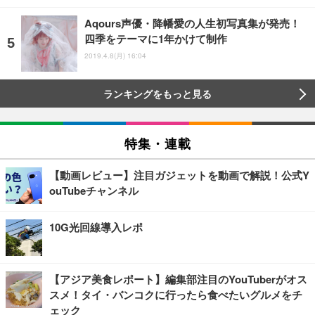
Aqours声優・降幡愛の人生初写真集が発売！
四季をテーマに1年かけて制作
2019.4.8(月) 16:04
ランキングをもっと見る
特集・連載
【動画レビュー】注目ガジェットを動画で解説！公式Y
ouTubeチャンネル
10G光回線導入レポ
【アジア美食レポート】編集部注目のYouTuberがオス
スメ！タイ・バンコクに行ったら食べたいグルメをチ
ェック