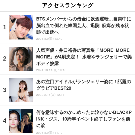
アクセスランキング
BTSメンバーからの借金に飲酒運転…自粛中に
脳出血で倒れた韓国芸人、退院 麻痺が残る状
態で出廷へ
2026.8.9(日) 12:47
人気声優・井口裕香の写真集「MORE MORE
MORE」が4刷決定！ 水着やランジェリーで美
ボディ披露
2024.10.11(金) 19:15
あの注目アイドルがランジェリー姿に！話題の
グラビアBEST20
2022.2.15(火) 12:11
何を意味するのか…めったに泣かないBLACKP
INK・ジス、10周年イベント終了しファンを前
に涙
2026.8.9(日) 11:17