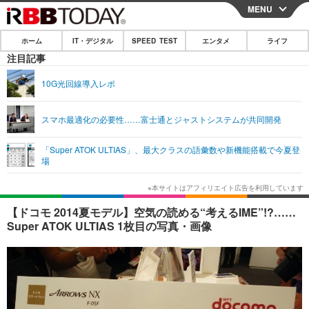
MENU
CLOSE
ホーム
IT・デジタル
SPEED TEST
エンタメ
ライフ
ホーム
注目記事
IT・デジタル
10G光回線導入レポ
IT・デジタルTOP
スマートフォン
SPEED TEST
スマホ最適化の必要性……富士通とジャストシステムが共同開発
ネタ
ガジェット・ツール
エンタメ
「Super ATOK ULTIAS」、最大クラスの語彙数や新機能搭載で今夏登
ショッピング
その他
場
エンタメTOP
映画・ドラマ
ライフ
韓流・K-POP
韓国・芸能
ライフTOP
グルメ
リリース一覧
【ドコモ 2014夏モデル】空気の読める“考えるIME”!?……
音楽
スポーツ
ペット
ショッピング
Super ATOK ULTIAS 1枚目の写真・画像
プッシュ通知の停止方法
グラビア
ブログ
その他
ショッピング
その他