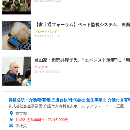
2014.2.28(金) 20:26
【富士通フォーラム】ペット監視システム、画面
ブロードバンド
2014.5.17(土) 8:15
登山家・田部井淳子氏、“エベレスト渋滞”に「
エンタメ
2014.5.16(金) 20:45
資格必須・介護職/有老/三鷹台駅/株式会社 創生事業団 介護付き
株式会社創生事業団 介護付き有料老人ホーム ソノラス・コート三鷹
東京都
月給21万6,000円～23万6,000円
正社員