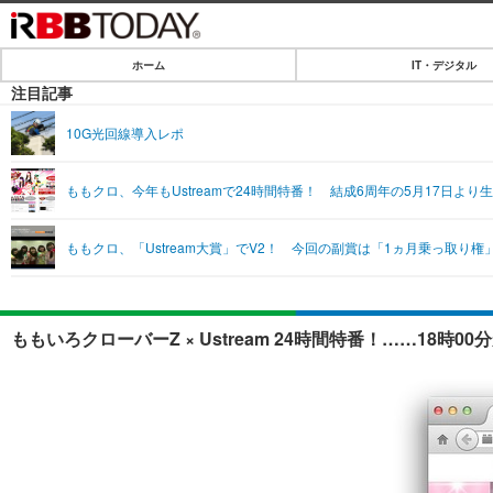
ホーム
IT・デジタル
ホーム
注目記事
IT・デジタル
10G光回線導入レポ
IT・デジタルTOP
SPEED TEST
ももクロ、今年もUstreamで24時間特番！ 結成6周年の5月17日より
ネタ
エンタメ
ももクロ、「Ustream大賞」でV2！ 今回の副賞は「1ヵ月乗っ取り権
ショッピング
エンタメTOP
ライフ
韓流・K-POP
ライフTOP
リリース一覧
ももいろクローバーZ × Ustream 24時間特番！……18時0
音楽
ペット
プッシュ通知の停止方法
グラビア
その他
ショッピング