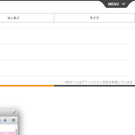
MENU
CLOSE
エンタメ
ライフ
スマートフォン
ガジェット・ツール
その他
映画・ドラマ
韓国・芸能
グルメ
スポーツ
ショッピング
ブログ
その他