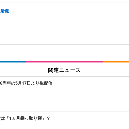
験活躍
関連ニュース
成6周年の5月17日より生配信
副賞は「1ヵ月乗っ取り権」？