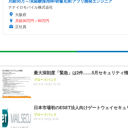
月給30万～/未経験採用枠/研修充実/アプリ開発エンジニア
ナナイロモバイル株式会社
大阪府
月給30万円～50万円
正社員
最大深刻度「緊急」は2件……5月セキュリティ
ブロードバンド
2014.5.15(木) 10:45
日本市場初のESET法人向けゲートウェイセキュリ
ブロードバンド
2014.5.14(水) 8:45