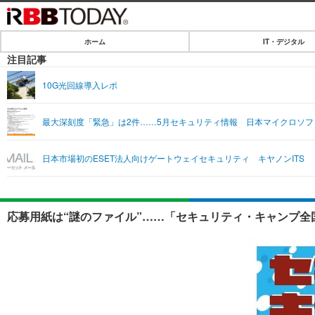
ホーム
IT・デジタル
ホーム
注目記事
IT・デジタル
10G光回線導入レポ
IT・デジタルTOP
SPEED TEST
最大深刻度「緊急」は2件……5月セキュリティ情報 日本マイクロソフ
ネタ
エンタメ
日本市場初のESET法人向けゲートウェイセキュリティ キヤノンITS
ショッピング
エンタメTOP
ライフ
韓流・K-POP
ライフTOP
リリース一覧
応募用紙は“謎のファイル”……「セキュリティ・キャンプ全国
音楽
ペット
プッシュ通知の停止方法
グラビア
その他
ショッピング