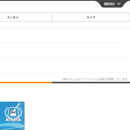
MENU
CLOSE
エンタメ
ライフ
スマートフォン
ガジェット・ツール
その他
映画・ドラマ
韓国・芸能
グルメ
スポーツ
ショッピング
ブログ
その他