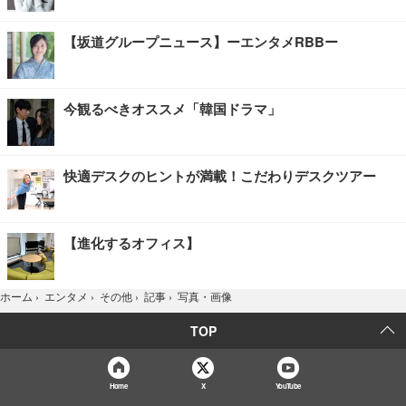
【坂道グループニュース】ーエンタメRBBー
今観るべきオススメ「韓国ドラマ」
快適デスクのヒントが満載！こだわりデスクツアー
【進化するオフィス】
写真・画像
ホーム
›
エンタメ
›
その他
›
記事
›
TOP
Home
X
YouTube