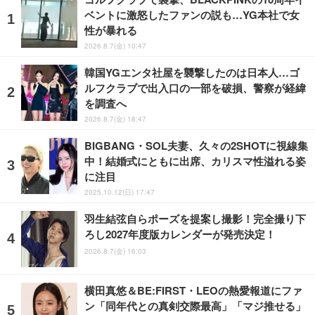
ベントに激怒したファンの説も…YG本社で女
性が暴れる
2026.8.7(金) 10:47
韓国YGエンタ社屋を襲撃したのは日本人…ゴ
ルフクラブで出入口の一部を破損、警察が経緯
を調査へ
2026.8.7(金) 18:47
BIGBANG・SOL夫妻、久々の2SHOTに視線集
中！結婚式にともに出席、カリスマ性溢れる姿
に注目
2025.10.12(日) 17:47
羽生結弦自らポーズを提案し撮影！完全撮り下
ろし2027年度版カレンダーが発売決定！
2026.8.7(金) 16:03
横田真悠＆BE:FIRST・LEOの熱愛報道にファ
ン「同年代との真剣交際最高」「マジ推せる」