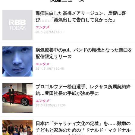
難病告白した高橋メアリージュン、反響に喜
び……「勇気出して告白して良かった」
エンタメ
2014.3.27(木) 12:11
病気療養中のyui、バンドの転機となった楽曲を
配信限定リリース
エンタメ
2014.5.19(月) 20:45
プロゴルファー松山選手、レクサス所属契約締
結…豊田社長の手紙が決め手に
エンタメ
2013.12.25(水) 11:30
日本に「チャリティ文化の定着」を……難病の
子どもと家族のための「ドナルド・マクドナル