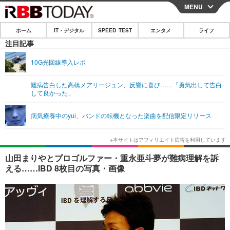
MENU
CLOSE
ホーム
IT・デジタル
SPEED TEST
エンタメ
ライフ
ホーム
注目記事
IT・デジタル
10G光回線導入レポ
IT・デジタルTOP
スマートフォン
SPEED TEST
難病告白した高橋メアリージュン、反響に喜び……「勇気出して告白
して良かった」
ネタ
ガジェット・ツール
エンタメ
病気療養中のyui、バンドの転機となった楽曲を配信限定リリース
ショッピング
その他
エンタメTOP
映画・ドラマ
ライフ
韓流・K-POP
韓国・芸能
ライフTOP
グルメ
リリース一覧
山田まりやとプロゴルファー・重永亜斗夢が難病理解を訴
音楽
スポーツ
ペット
ショッピング
える……IBD 8枚目の写真・画像
プッシュ通知の停止方法
グラビア
ブログ
その他
ショッピング
その他