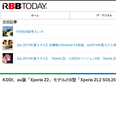
ホーム
IT・デジタル
ホーム
注目記事
IT・デジタル
10G光回線導入レポ
IT・デジタルTOP
SPEED TEST
【au 2014年夏モデル】全機種がAndroid 4.4搭載、au2014年夏モデル
ネタ
エンタメ
【au 2014年夏モデル】「Xperia Z2」のKDDIバージョン5型「Xperia
ショッピング
エンタメTOP
ライフ
韓流・K-POP
ライフTOP
リリース一覧
KDDI、au版「Xperia Z2」モデルの5型「Xperia ZL2 
音楽
ペット
プッシュ通知の停止方法
グラビア
その他
ショッピング