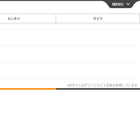
MENU
CLOSE
エンタメ
ライフ
スマートフォン
ガジェット・ツール
その他
映画・ドラマ
韓国・芸能
グルメ
スポーツ
ショッピング
ブログ
その他