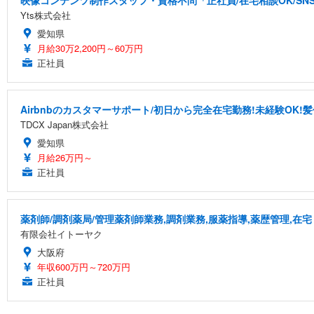
映像コンテンツ制作スタッフ・資格不問「正社員/在宅相談OK/S
Yts株式会社
愛知県
月給30万2,200円～60万円
正社員
Airbnbのカスタマーサポート/初日から完全在宅勤務!未経験OK!
TDCX Japan株式会社
愛知県
月給26万円～
正社員
薬剤師/調剤薬局/管理薬剤師業務,調剤業務,服薬指導,薬歴管理,在宅
有限会社イトーヤク
大阪府
年収600万円～720万円
正社員