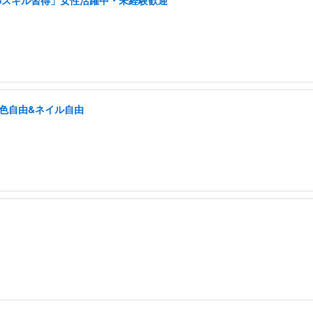
NSスキル習得」女性活躍中・未経験歓迎
髪色自由&ネイル自由