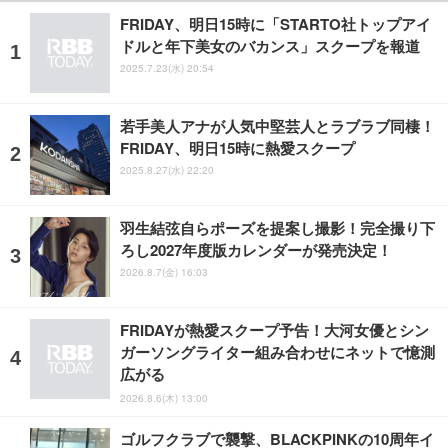
FRIDAY、明日15時に「STARTO社トップアイ
ドルと年下美女のバカンス」スクープを報道
2025.7.23(水) 20:54
若手美人アナが人気中堅芸人とラブラブ同棲！
FRIDAY、明日15時に熱愛スクープ
2025.8.27(水) 22:20
羽生結弦自らポーズを提案し撮影！完全撮り下
ろし2027年度版カレンダーが発売決定！
2026.8.7(金) 16:03
FRIDAYが熱愛スクープ予告！大河女優とシン
ガーソングライター組み合わせにネットで憶測
広がる
2026.8.6(木) 13:00
ゴルフクラブで襲撃、BLACKPINKの10周年イ