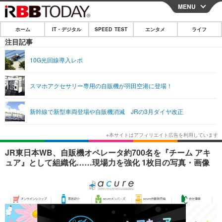
MENU
CLOSE
ホーム
IT・デジタル
SPEED TEST
エンタメ
ライフ
ホーム
注目記事
IT・デジタル
10G光回線導入レポ
IT・デジタルTOP
スマートフォン
SPEED TEST
スマホアクセサリー専用の自販機が羽田空港に登場！
ネタ
ガジェット・ツール
エンタメ
新幹線で新型車両登場や自販機消滅 JRの3月ダイヤ改正
ショッピング
その他
エンタメTOP
映画・ドラマ
ライフ
韓流・K-POP
韓国・芸能
ライフTOP
グルメ
リリース一覧
JR東日本WB、自販機オペレータ約700名を『チーム アキ
音楽
スポーツ
ペット
ショッピング
ュア』として組織化……現場力を強化 1枚目の写真・画像
プッシュ通知の停止方法
グラビア
ブログ
その他
ショッピング
その他