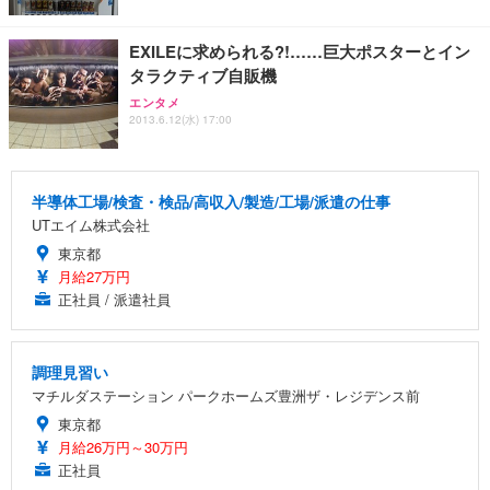
EXILEに求められる?!……巨大ポスターとイン
タラクティブ自販機
エンタメ
2013.6.12(水) 17:00
半導体工場/検査・検品/高収入/製造/工場/派遣の仕事
UTエイム株式会社
東京都
月給27万円
正社員 / 派遣社員
調理見習い
マチルダステーション パークホームズ豊洲ザ・レジデンス前
東京都
月給26万円～30万円
正社員