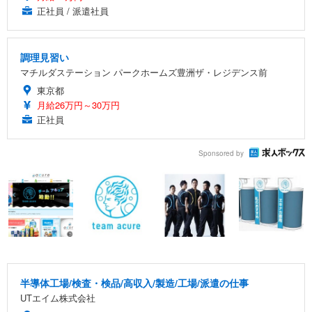
正社員 / 派遣社員
調理見習い
マチルダステーション パークホームズ豊洲ザ・レジデンス前
東京都
月給26万円～30万円
正社員
Sponsored by
半導体工場/検査・検品/高収入/製造/工場/派遣の仕事
UTエイム株式会社