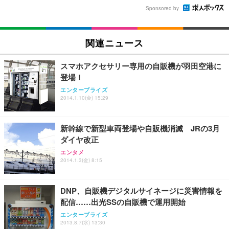
Sponsored by
関連ニュース
スマホアクセサリー専用の自販機が羽田空港に
登場！
エンタープライズ
2014.1.10(金) 15:29
新幹線で新型車両登場や自販機消滅 JRの3月
ダイヤ改正
エンタメ
2014.1.3(金) 8:15
DNP、自販機デジタルサイネージに災害情報を
配信……出光SSの自販機で運用開始
エンタープライズ
2013.8.7(水) 13:30