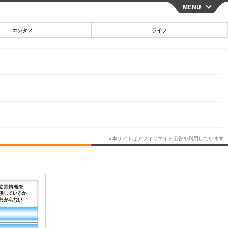
MENU
CLOSE
エンタメ
ライフ
スマートフォン
ガジェット・ツール
その他
映画・ドラマ
韓国・芸能
グルメ
スポーツ
ショッピング
ブログ
その他