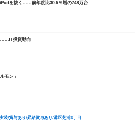
iPadを抜く……前年度比30.5％増の748万台
……IT投資動向
ルモン」
実装/賞与あり/昇給賞与あり/港区芝浦3丁目