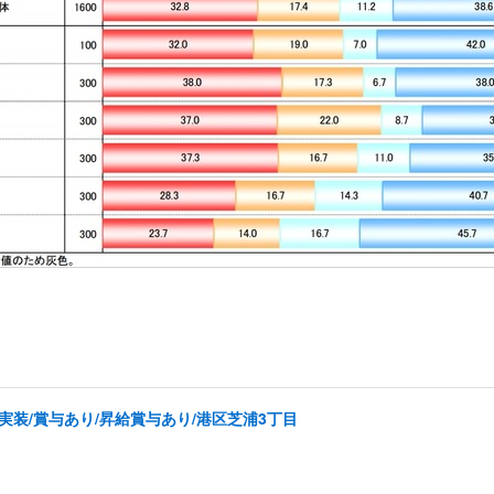
実装/賞与あり/昇給賞与あり/港区芝浦3丁目