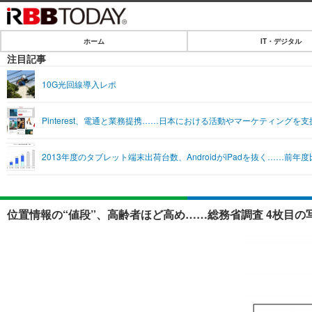
ホーム
IT・デジタル
ホーム
注目記事
IT・デジタル
10G光回線導入レポ
IT・デジタルTOP
SPEED TEST
Pinterest、電通と業務提携……日本における活動やマーケティングを支
ネタ
エンタメ
2013年度のタブレット端末出荷台数、AndroidがiPadを抜く……前年度比
ショッピング
エンタメTOP
ライフ
韓流・K-POP
ライフTOP
リリース一覧
位置情報の“値段”、高齢者ほど高め……総務省調査 4枚目の
音楽
ペット
プッシュ通知の停止方法
グラビア
その他
ショッピング