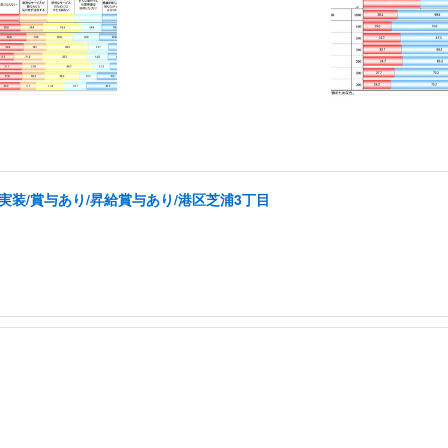
実装/賞与あり/昇給賞与あり/港区芝浦3丁目