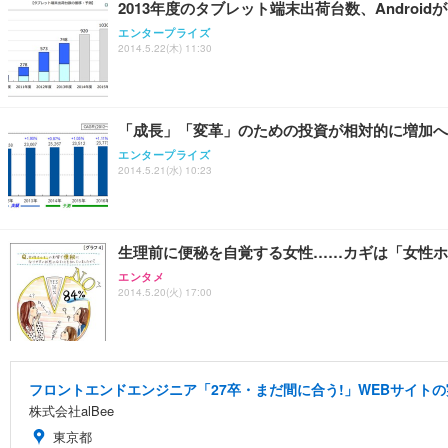
2013年度のタブレット端末出荷台数、Androidが
エンタープライズ
2014.5.22(木) 11:30
「成長」「変革」のための投資が相対的に増加へ
エンタープライズ
2014.5.21(水) 10:23
生理前に便秘を自覚する女性……カギは「女性ホ
エンタメ
2014.5.20(火) 17:00
フロントエンドエンジニア「27卒・まだ間に合う!」WEBサイトの
株式会社alBee
東京都