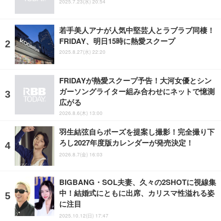
2025.7.23(水) 20:54
若手美人アナが人気中堅芸人とラブラブ同棲！
FRIDAY、明日15時に熱愛スクープ
2025.8.27(水) 22:20
FRIDAYが熱愛スクープ予告！大河女優とシン
ガーソングライター組み合わせにネットで憶測
広がる
2026.8.6(木) 13:00
羽生結弦自らポーズを提案し撮影！完全撮り下
ろし2027年度版カレンダーが発売決定！
2026.8.7(金) 16:03
BIGBANG・SOL夫妻、久々の2SHOTに視線集
中！結婚式にともに出席、カリスマ性溢れる姿
に注目
2025.10.12(日) 17:47