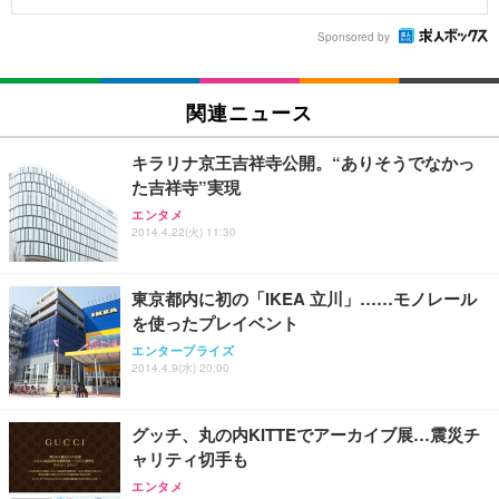
Sponsored by
関連ニュース
キラリナ京王吉祥寺公開。“ありそうでなかっ
た吉祥寺”実現
エンタメ
2014.4.22(火) 11:30
東京都内に初の「IKEA 立川」……モノレール
を使ったプレイベント
エンタープライズ
2014.4.9(水) 20:00
グッチ、丸の内KITTEでアーカイブ展…震災チ
ャリティ切手も
エンタメ