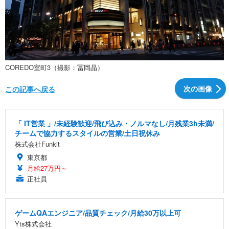
COREDO室町3（撮影：冨岡晶）
次の画像
この記事へ戻る
「 IT営業 」/未経験歓迎/飛び込み・ノルマなし/月残業3h未満/
チームで協力するスタイルの営業/土日祝休み
株式会社Funkit
東京都
月給27万円～
正社員
ゲームQAエンジニア/品質チェック/月給30万以上可
Yts株式会社