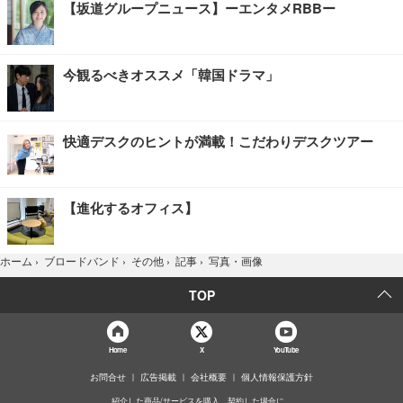
【坂道グループニュース】ーエンタメRBBー
今観るべきオススメ「韓国ドラマ」
快適デスクのヒントが満載！こだわりデスクツアー
【進化するオフィス】
写真・画像
ホーム
›
ブロードバンド
›
その他
›
記事
›
TOP
Home
X
YouTube
お問合せ
広告掲載
会社概要
個人情報保護方針
紹介した商品/サービスを購入、契約した場合に、