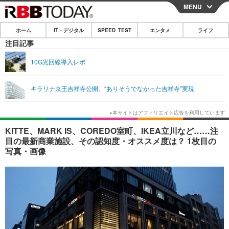
MENU
CLOSE
ホーム
IT・デジタル
SPEED TEST
エンタメ
ライフ
ホーム
注目記事
IT・デジタル
10G光回線導入レポ
IT・デジタルTOP
スマートフォン
SPEED TEST
キラリナ京王吉祥寺公開。“ありそうでなかった吉祥寺”実現
ネタ
ガジェット・ツール
エンタメ
ショッピング
その他
エンタメTOP
映画・ドラマ
ライフ
KITTE、MARK IS、COREDO室町、IKEA立川など……注
目の最新商業施設、その認知度・オススメ度は？ 1枚目の
韓流・K-POP
韓国・芸能
ライフTOP
グルメ
リリース一覧
写真・画像
音楽
スポーツ
ペット
ショッピング
プッシュ通知の停止方法
グラビア
ブログ
その他
ショッピング
その他