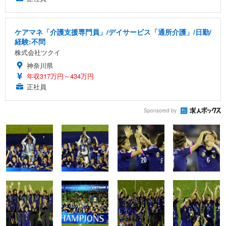
ケアマネ「介護支援専門員」/デイサービス「通所介護」/日勤/
経験:不問
株式会社ツクイ
神奈川県
年収317万円～434万円
正社員
Sponsored by