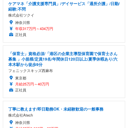
ケアマネ「介護支援専門員」/デイサービス「通所介護」/日勤/
経験:不問
株式会社ツクイ
神奈川県
年収317万円～434万円
正社員
「保育士」資格必須/「港区の企業主導型保育園で保育士さん
募集 」小規模/定員19名/年間休日120日以上/夏季休暇あり/六
本木駅から徒歩9分
フェニックスキッズ西麻布
東京都
月給25万円～40万円
正社員
丁寧に教えます/即日勤務OK・未経験歓迎の一般事務
株式会社Atech
神奈川県