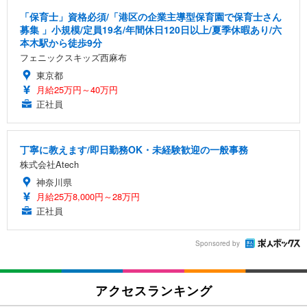
「保育士」資格必須/「港区の企業主導型保育園で保育士さん
募集 」小規模/定員19名/年間休日120日以上/夏季休暇あり/六
本木駅から徒歩9分
フェニックスキッズ西麻布
東京都
月給25万円～40万円
正社員
丁寧に教えます/即日勤務OK・未経験歓迎の一般事務
株式会社Atech
神奈川県
月給25万8,000円～28万円
正社員
Sponsored by
アクセスランキング