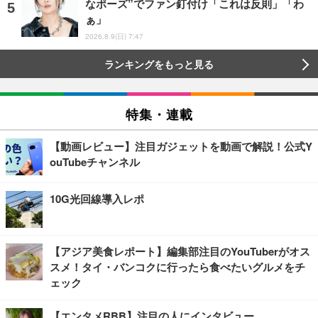
なポーズ”でファン釘付け「これは反則」「わ
ぁ」
2026.8.9(日) 7:47
ランキングをもっと見る
特集・連載
【動画レビュー】注目ガジェットを動画で解説！公式Y
ouTubeチャンネル
10G光回線導入レポ
【アジア美食レポート】編集部注目のYouTuberがオス
スメ！タイ・バンコクに行ったら食べたいグルメをチ
ェック
【エンタメRBB】注目の人にインタビュー