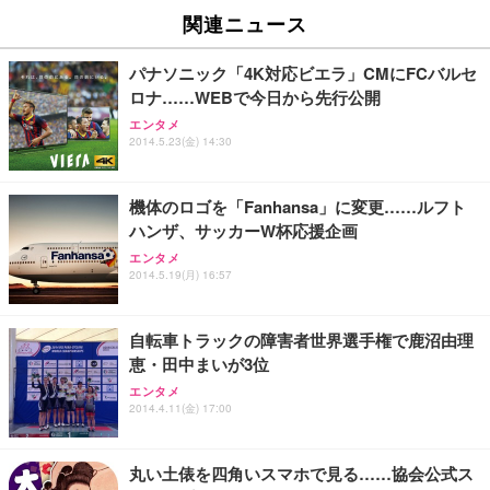
関連ニュース
パナソニック「4K対応ビエラ」CMにFCバルセ
ロナ……WEBで今日から先行公開
エンタメ
2014.5.23(金) 14:30
機体のロゴを「Fanhansa」に変更……ルフト
ハンザ、サッカーW杯応援企画
エンタメ
2014.5.19(月) 16:57
自転車トラックの障害者世界選手権で鹿沼由理
恵・田中まいが3位
エンタメ
2014.4.11(金) 17:00
丸い土俵を四角いスマホで見る……協会公式ス