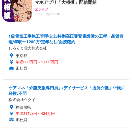
マホアプリ「大相撲」配信開始
エンタメ
2014.3.15(土) 8:00
1級電気工事施工管理技士/特別高圧受変電設備の工程・品質管
理/年収〜1200万/定年なし/面接確約
しろくま電力株式会社
東京都
年収800万円～1,200万円
正社員
ケアマネ「介護支援専門員」/デイサービス「通所介護」/日勤/
経験:不問
株式会社ツクイ
神奈川県
年収317万円～434万円
正社員