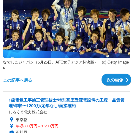
なでしこジャパン（5月25日、AFC女子アジア杯決勝） (c) Getty Image
s
次の画像
この記事へ戻る
1級電気工事施工管理技士/特別高圧受変電設備の工程・品質管
理/年収〜1200万/定年なし/面接確約
しろくま電力株式会社
東京都
年収800万円～1,200万円
正社員