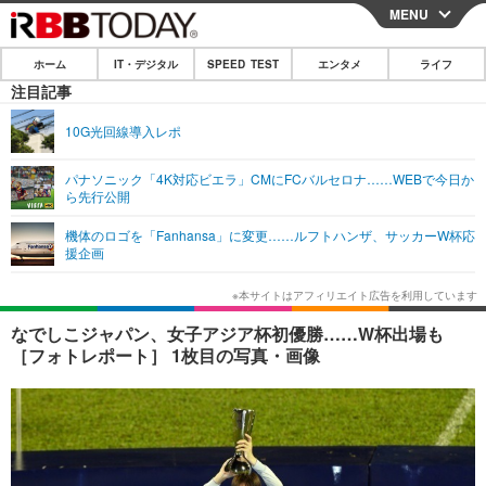
MENU
CLOSE
ホーム
IT・デジタル
SPEED TEST
エンタメ
ライフ
ホーム
注目記事
IT・デジタル
10G光回線導入レポ
IT・デジタルTOP
スマートフォン
SPEED TEST
パナソニック「4K対応ビエラ」CMにFCバルセロナ……WEBで今日か
ら先行公開
ネタ
ガジェット・ツール
エンタメ
機体のロゴを「Fanhansa」に変更……ルフトハンザ、サッカーW杯応
ショッピング
その他
援企画
エンタメTOP
映画・ドラマ
ライフ
韓流・K-POP
韓国・芸能
ライフTOP
グルメ
リリース一覧
なでしこジャパン、女子アジア杯初優勝……W杯出場も
音楽
スポーツ
ペット
ショッピング
［フォトレポート］ 1枚目の写真・画像
プッシュ通知の停止方法
グラビア
ブログ
その他
ショッピング
その他