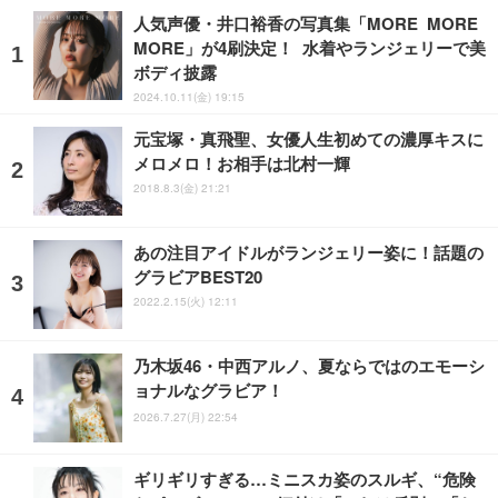
人気声優・井口裕香の写真集「MORE MORE
MORE」が4刷決定！ 水着やランジェリーで美
ボディ披露
2024.10.11(金) 19:15
元宝塚・真飛聖、女優人生初めての濃厚キスに
メロメロ！お相手は北村一輝
2018.8.3(金) 21:21
あの注目アイドルがランジェリー姿に！話題の
グラビアBEST20
2022.2.15(火) 12:11
乃木坂46・中西アルノ、夏ならではのエモーシ
ョナルなグラビア！
2026.7.27(月) 22:54
ギリギリすぎる…ミニスカ姿のスルギ、“危険