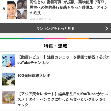
同性との“密着写真”が拡散…薬物使用で有罪、
男性への性的暴行疑惑もあった俳優ユ・アイン
の近況
2026.8.8(土) 17:47
ランキングをもっと見る
特集・連載
【動画レビュー】注目ガジェットを動画で解説！公式Y
ouTubeチャンネル
10G光回線導入レポ
【アジア美食レポート】編集部注目のYouTuberがオス
スメ！タイ・バンコクに行ったら食べたいグルメをチ
ェック