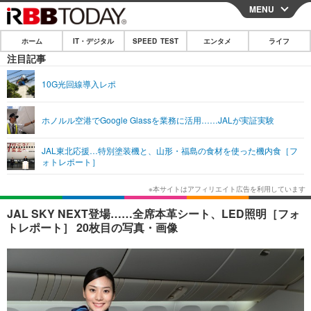
MENU
CLOSE
ホーム
IT・デジタル
SPEED TEST
エンタメ
ライフ
ホーム
注目記事
IT・デジタル
10G光回線導入レポ
IT・デジタルTOP
スマートフォン
SPEED TEST
ホノルル空港でGoogle Glassを業務に活用……JALが実証実験
ネタ
ガジェット・ツール
エンタメ
JAL東北応援…特別塗装機と、山形・福島の食材を使った機内食［フ
ショッピング
その他
ォトレポート］
エンタメTOP
映画・ドラマ
ライフ
韓流・K-POP
韓国・芸能
ライフTOP
グルメ
リリース一覧
JAL SKY NEXT登場……全席本革シート、LED照明［フォ
音楽
スポーツ
ペット
ショッピング
トレポート］ 20枚目の写真・画像
プッシュ通知の停止方法
グラビア
ブログ
その他
ショッピング
その他