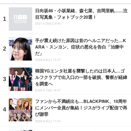
日向坂46・小坂菜緒、森七菜、吉岡里帆……注
目写真集・フォトブック20選！
2021.4.25(日) 9:45
手が震え続けた原因は首のヘルニアだった…K
ARA・スンヨン、症状の悪化を告白「治療中
だ」
2026.8.8(土) 15:47
韓国YGエンタ社屋を襲撃したのは日本人…ゴ
ルフクラブで出入口の一部を破損、警察が経緯
を調査へ
2026.8.7(金) 18:47
ファンから不満続出も…BLACKPINK、10周年
にメンバー全員が集結！ジスがライブ配信で再
び謝罪
2026.8.8(土) 17:47