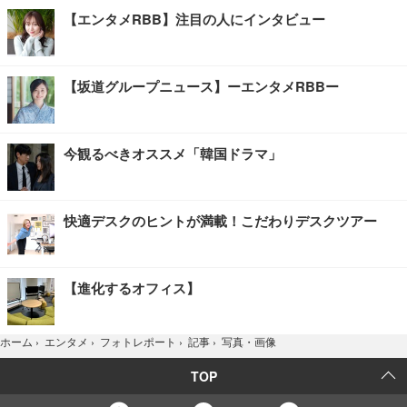
【エンタメRBB】注目の人にインタビュー
【坂道グループニュース】ーエンタメRBBー
今観るべきオススメ「韓国ドラマ」
快適デスクのヒントが満載！こだわりデスクツアー
【進化するオフィス】
写真・画像
ホーム
›
エンタメ
›
フォトレポート
›
記事
›
TOP