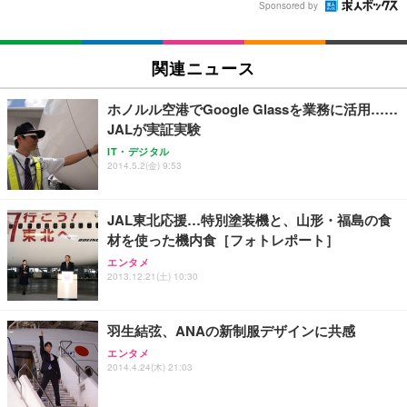
Sponsored by
関連ニュース
ホノルル空港でGoogle Glassを業務に活用……
JALが実証実験
IT・デジタル
2014.5.2(金) 9:53
JAL東北応援…特別塗装機と、山形・福島の食
材を使った機内食［フォトレポート］
エンタメ
2013.12.21(土) 10:30
羽生結弦、ANAの新制服デザインに共感
エンタメ
2014.4.24(木) 21:03