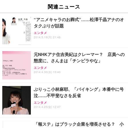
関連ニュース
“アニメキャラのお葬式”……松澤千晶アナのオ
タクぶりが話題
エンタメ
2014.5.19(月) 21:46
元NHKアナ住吉美紀はクレーマー？ 店員への
態度に、さんまは「チンピラやな」
エンタメ
2014.4.30(水) 15:40
ぶりっこ小林麻耶、「バイキング」本番中に号
泣……不甲斐なさを反省
エンタメ
2014.4.25(金) 12:47
「報ステ」はブラック企業を増長させる？ 小