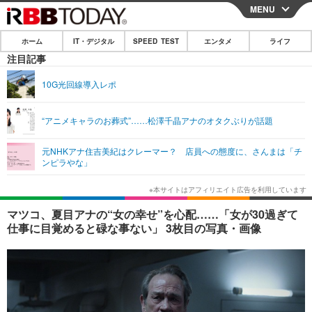
MENU
CLOSE
ホーム
IT・デジタル
SPEED TEST
エンタメ
ライフ
ホーム
注目記事
IT・デジタル
10G光回線導入レポ
IT・デジタルTOP
スマートフォン
SPEED TEST
“アニメキャラのお葬式”……松澤千晶アナのオタクぶりが話題
ネタ
ガジェット・ツール
エンタメ
元NHKアナ住吉美紀はクレーマー？ 店員への態度に、さんまは「チ
ショッピング
その他
ンピラやな」
エンタメTOP
映画・ドラマ
ライフ
韓流・K-POP
韓国・芸能
ライフTOP
グルメ
リリース一覧
マツコ、夏目アナの“女の幸せ”を心配……「女が30過ぎて
音楽
スポーツ
ペット
ショッピング
仕事に目覚めると碌な事ない」 3枚目の写真・画像
プッシュ通知の停止方法
グラビア
ブログ
その他
ショッピング
その他