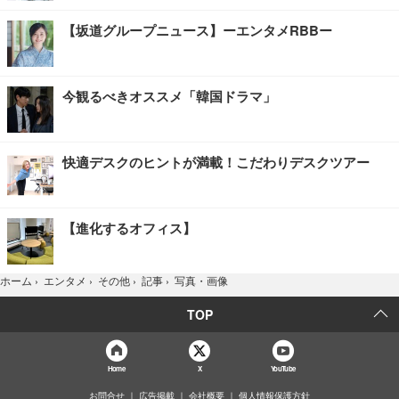
【坂道グループニュース】ーエンタメRBBー
今観るべきオススメ「韓国ドラマ」
快適デスクのヒントが満載！こだわりデスクツアー
【進化するオフィス】
写真・画像
ホーム
›
エンタメ
›
その他
›
記事
›
TOP
Home
X
YouTube
お問合せ
広告掲載
会社概要
個人情報保護方針