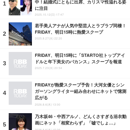
中！結婚式にともに出席、カリスマ性溢れる姿
に注目
2025.10.12(日) 17:47
若手美人アナが人気中堅芸人とラブラブ同棲！
FRIDAY、明日15時に熱愛スクープ
2025.8.27(水) 22:20
FRIDAY、明日15時に「STARTO社トップアイ
ドルと年下美女のバカンス」スクープを報道
2025.7.23(水) 20:54
FRIDAYが熱愛スクープ予告！大河女優とシン
ガーソングライター組み合わせにネットで憶測
広がる
2026.8.6(木) 13:00
乃木坂46・中西アルノ、どんくさすぎる浴衣動
画にネット「相変わらず」「嘘でしょ…」
2026.8.6(木) 15:09