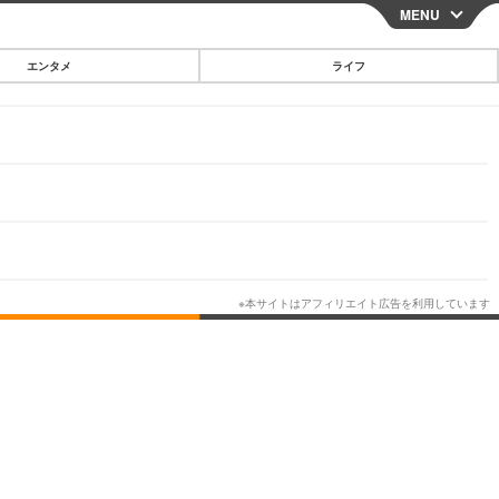
MENU
CLOSE
エンタメ
ライフ
スマートフォン
ガジェット・ツール
その他
映画・ドラマ
韓国・芸能
グルメ
スポーツ
ショッピング
ブログ
その他