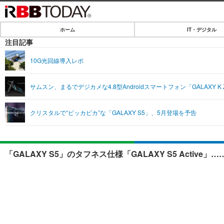
ホーム
IT・デジタル
ホーム
注目記事
IT・デジタル
10G光回線導入レポ
IT・デジタルTOP
SPEED TEST
サムスン、まるでデジカメな4.8型Androidスマートフォン「GALAXY K
ネタ
エンタメ
クリスタルで“ピッカピカ”な「GALAXY S5」、5月登場を予告
ショッピング
エンタメTOP
ライフ
韓流・K-POP
ライフTOP
リリース一覧
「GALAXY S5」のタフネス仕様「GALAXY S5 Active
音楽
ペット
プッシュ通知の停止方法
グラビア
その他
ショッピング