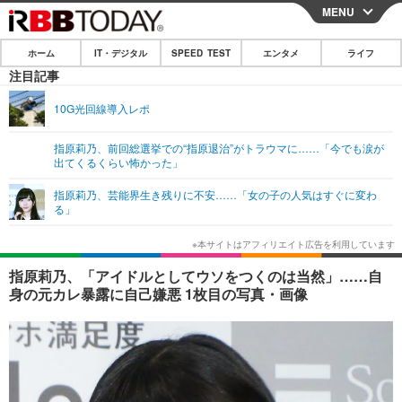
MENU
CLOSE
ホーム
IT・デジタル
SPEED TEST
エンタメ
ライフ
ホーム
注目記事
IT・デジタル
10G光回線導入レポ
IT・デジタルTOP
スマートフォン
SPEED TEST
指原莉乃、前回総選挙での“指原退治”がトラウマに……「今でも涙が
出てくるくらい怖かった」
ネタ
ガジェット・ツール
エンタメ
指原莉乃、芸能界生き残りに不安……「女の子の人気はすぐに変わ
ショッピング
その他
る」
エンタメTOP
映画・ドラマ
ライフ
韓流・K-POP
韓国・芸能
ライフTOP
グルメ
リリース一覧
指原莉乃、「アイドルとしてウソをつくのは当然」……自
音楽
スポーツ
ペット
ショッピング
身の元カレ暴露に自己嫌悪 1枚目の写真・画像
プッシュ通知の停止方法
グラビア
ブログ
その他
ショッピング
その他