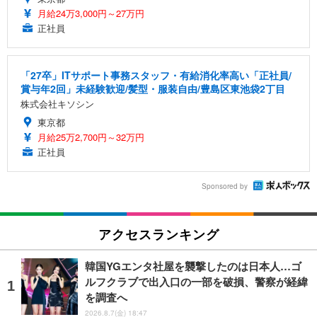
月給24万3,000円～27万円
正社員
「27卒」ITサポート事務スタッフ・有給消化率高い「正社員/
賞与年2回」未経験歓迎/髪型・服装自由/豊島区東池袋2丁目
株式会社キソシン
東京都
月給25万2,700円～32万円
正社員
Sponsored by
アクセスランキング
韓国YGエンタ社屋を襲撃したのは日本人…ゴ
ルフクラブで出入口の一部を破損、警察が経緯
を調査へ
2026.8.7(金) 18:47