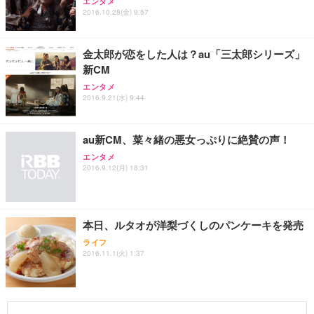
エンタメ
2016.10.28(金) 9:57
金太郎が恋をした人は？au「三太郎シリーズ」
新CM
エンタメ
2016.9.21(水) 9:44
au新CM、菜々緒の悪女っぷりに絶賛の声！
エンタメ
2016.9.12(月) 18:31
本日、ルタオが洋梨づくしのパンケーキを発売
ライフ
2016.11.1(火) 1:37