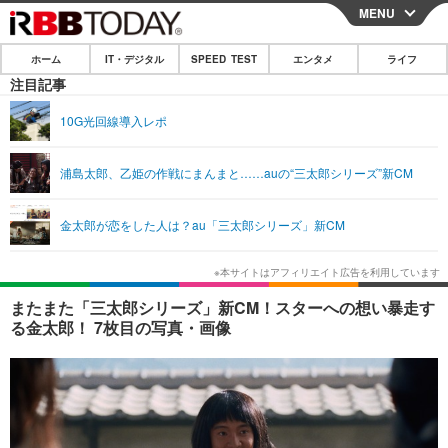
MENU
CLOSE
ホーム
IT・デジタル
SPEED TEST
エンタメ
ライフ
ホーム
注目記事
IT・デジタル
10G光回線導入レポ
IT・デジタルTOP
スマートフォン
SPEED TEST
浦島太郎、乙姫の作戦にまんまと……auの“三太郎シリーズ”新CM
ネタ
ガジェット・ツール
エンタメ
金太郎が恋をした人は？au「三太郎シリーズ」新CM
ショッピング
その他
エンタメTOP
映画・ドラマ
ライフ
韓流・K-POP
韓国・芸能
ライフTOP
グルメ
リリース一覧
またまた「三太郎シリーズ」新CM！スターへの想い暴走す
音楽
スポーツ
ペット
ショッピング
る金太郎！ 7枚目の写真・画像
プッシュ通知の停止方法
グラビア
ブログ
その他
ショッピング
その他