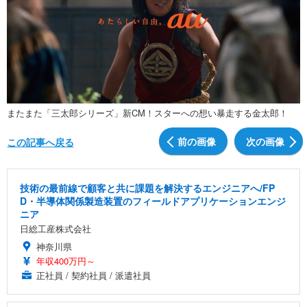
またまた「三太郎シリーズ」新CM！スターへの想い暴走する金太郎！
前の画像
次の画像
この記事へ戻る
技術の最前線で顧客と共に課題を解決するエンジニアへ/FP
D・半導体関係製造装置のフィールドアプリケーションエンジ
ニア
日総工産株式会社
神奈川県
年収400万円～
正社員 / 契約社員 / 派遣社員