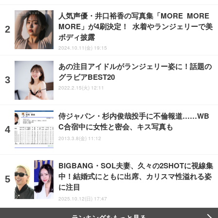
人気声優・井口裕香の写真集「MORE MORE
MORE」が4刷決定！ 水着やランジェリーで美
ボディ披露
2024.10.11(金) 19:15
あの注目アイドルがランジェリー姿に！話題の
グラビアBEST20
2022.2.15(火) 12:11
侍ジャパン・杉内俊哉投手に不倫報道……WB
C合宿中に女性と密会、キス写真も
2013.3.8(金) 11:12
BIGBANG・SOL夫妻、久々の2SHOTに視線集
中！結婚式にともに出席、カリスマ性溢れる姿
に注目
2025.10.12(日) 17:47
ランキングをもっと見る