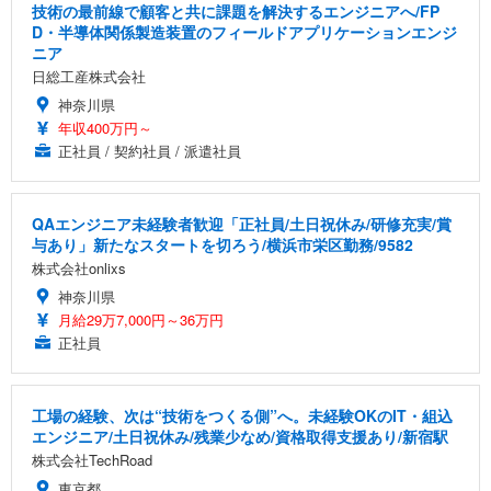
技術の最前線で顧客と共に課題を解決するエンジニアへ/FP
D・半導体関係製造装置のフィールドアプリケーションエンジ
ニア
日総工産株式会社
神奈川県
年収400万円～
正社員 / 契約社員 / 派遣社員
QAエンジニア未経験者歓迎「正社員/土日祝休み/研修充実/賞
与あり」新たなスタートを切ろう/横浜市栄区勤務/9582
株式会社onlixs
神奈川県
月給29万7,000円～36万円
正社員
工場の経験、次は“技術をつくる側”へ。未経験OKのIT・組込
エンジニア/土日祝休み/残業少なめ/資格取得支援あり/新宿駅
株式会社TechRoad
東京都